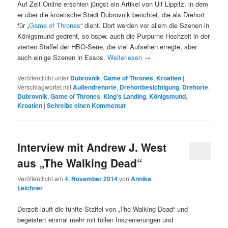
Auf Zeit Online erschien jüngst ein Artikel von Ulf Lippitz, in dem
er über die kroatische Stadt Dubrovnik berichtet, die als Drehort
für „
Game of Thrones
“ dient. Dort werden vor allem die Szenen in
Königsmund gedreht, so bspw. auch die Purpurne Hochzeit in der
vierten Staffel der HBO-Serie, die viel Aufsehen erregte, aber
auch einige Szenen in Essos.
Weiterlesen
→
Veröffentlicht unter
Dubrovnik
,
Game of Thrones
,
Kroatien
|
Verschlagwortet mit
Außendrehorte
,
Drehortbesichtigung
,
Drehorte
,
Dubrovnik
,
Game of Thrones
,
King's Landing
,
Königsmund
,
Kroatien
|
Schreibe einen Kommentar
Interview mit Andrew J. West
aus „The Walking Dead“
Veröffentlicht am
4. November 2014
von
Annika
Leichner
Derzeit läuft die fünfte Staffel von „The Walking Dead“ und
begeistert einmal mehr mit tollen Inszenierungen und