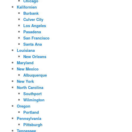
Chicago
Kalifornien
Burbank
Culver City
Los Angeles
Pasadena
San Francisco
Santa Ana
Louisiana
New Orleans
Maryland
New Mexico
Albuquerque
New York
North Carolina
Southport
Wilmington
Oregon
Portland
Pennsylvania
Pittsburgh
Tennessee