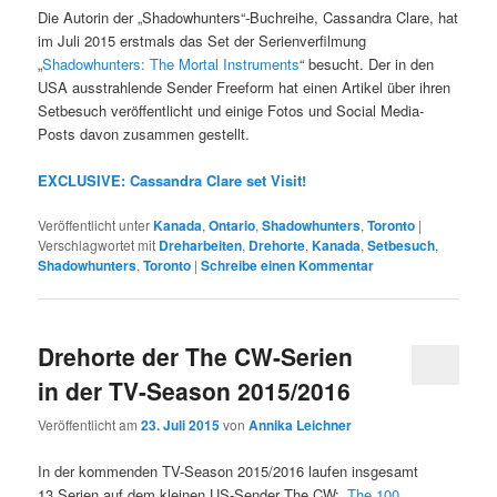
Die Autorin der „Shadowhunters“-Buchreihe, Cassandra Clare, hat
im Juli 2015 erstmals das Set der Serienverfilmung
„
Shadowhunters: The Mortal Instruments
“ besucht. Der in den
USA ausstrahlende Sender Freeform hat einen Artikel über ihren
Setbesuch veröffentlicht und einige Fotos und Social Media-
Posts davon zusammen gestellt.
EXCLUSIVE: Cassandra Clare set Visit!
Veröffentlicht unter
Kanada
,
Ontario
,
Shadowhunters
,
Toronto
|
Verschlagwortet mit
Dreharbeiten
,
Drehorte
,
Kanada
,
Setbesuch
,
Shadowhunters
,
Toronto
|
Schreibe einen Kommentar
Drehorte der The CW-Serien
in der TV-Season 2015/2016
Veröffentlicht am
23. Juli 2015
von
Annika Leichner
In der kommenden TV-Season 2015/2016 laufen insgesamt
13 Serien auf dem kleinen US-Sender The CW: „
The 100
„,