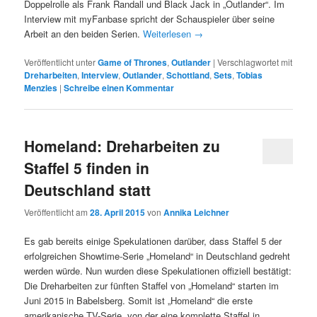
Doppelrolle als Frank Randall und Black Jack in „Outlander“. Im
Interview mit myFanbase spricht der Schauspieler über seine
Arbeit an den beiden Serien.
Weiterlesen
→
Veröffentlicht unter
Game of Thrones
,
Outlander
|
Verschlagwortet mit
Dreharbeiten
,
Interview
,
Outlander
,
Schottland
,
Sets
,
Tobias
Menzies
|
Schreibe einen Kommentar
Homeland: Dreharbeiten zu
Staffel 5 finden in
Deutschland statt
Veröffentlicht am
28. April 2015
von
Annika Leichner
Es gab bereits einige Spekulationen darüber, dass Staffel 5 der
erfolgreichen Showtime-Serie „Homeland“ in Deutschland gedreht
werden würde. Nun wurden diese Spekulationen offiziell bestätigt:
Die Dreharbeiten zur fünften Staffel von „Homeland“ starten im
Juni 2015 in Babelsberg. Somit ist „Homeland“ die erste
amerikanische TV-Serie, von der eine komplette Staffel in