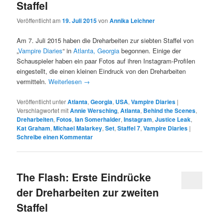
Staffel
Veröffentlicht am
19. Juli 2015
von
Annika Leichner
Am 7. Juli 2015 haben die Dreharbeiten zur siebten Staffel von
„
Vampire Diaries
“ in
Atlanta, Georgia
begonnen. Einige der
Schauspieler haben ein paar Fotos auf ihren Instagram-Profilen
eingestellt, die einen kleinen Eindruck von den Dreharbeiten
vermitteln.
Weiterlesen
→
Veröffentlicht unter
Atlanta
,
Georgia
,
USA
,
Vampire Diaries
|
Verschlagwortet mit
Annie Wersching
,
Atlanta
,
Behind the Scenes
,
Dreharbeiten
,
Fotos
,
Ian Somerhalder
,
Instagram
,
Justice Leak
,
Kat Graham
,
Michael Malarkey
,
Set
,
Staffel 7
,
Vampire Diaries
|
Schreibe einen Kommentar
The Flash: Erste Eindrücke
der Dreharbeiten zur zweiten
Staffel