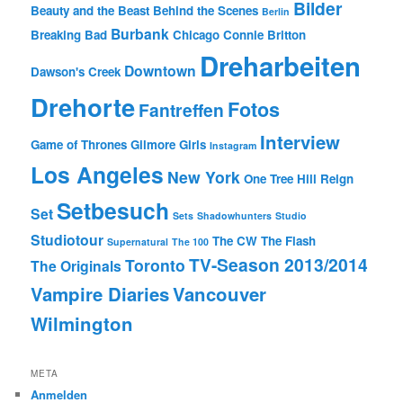
Bilder
Beauty and the Beast
Behind the Scenes
Berlin
Burbank
Breaking Bad
Chicago
Connie Britton
Dreharbeiten
Downtown
Dawson's Creek
Drehorte
Fotos
Fantreffen
Interview
Game of Thrones
Gilmore Girls
Instagram
Los Angeles
New York
One Tree Hill
Reign
Setbesuch
Set
Sets
Shadowhunters
Studio
Studiotour
The CW
The Flash
Supernatural
The 100
TV-Season 2013/2014
Toronto
The Originals
Vampire Diaries
Vancouver
Wilmington
META
Anmelden