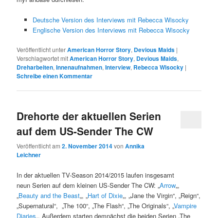
Deutsche Version des Interviews mit Rebecca Wisocky
Englische Version des Interviews mit Rebecca Wisocky
Veröffentlicht unter
American Horror Story
,
Devious Maids
|
Verschlagwortet mit
American Horror Story
,
Devious Maids
,
Dreharbeiten
,
Innenaufnahmen
,
Interview
,
Rebecca Wisocky
|
Schreibe einen Kommentar
Drehorte der aktuellen Serien
auf dem US-Sender The CW
Veröffentlicht am
2. November 2014
von
Annika
Leichner
In der aktuellen TV-Season 2014/2015 laufen insgesamt
neun Serien auf dem kleinen US-Sender The CW: „
Arrow
„,
„
Beauty and the Beast
„, „
Hart of Dixie
„, „Jane the Virgin“, „Reign“,
„Supernatural“, „The 100“, „The Flash“, „The Originals“, „
Vampire
Diaries
„. Außerdem starten demnächst die beiden Serien „The