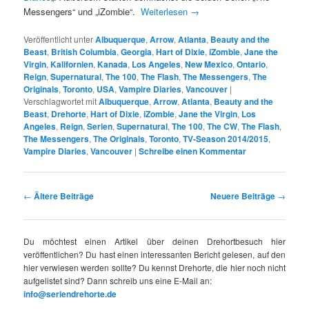
Messengers“ und „iZombie“.
Weiterlesen
→
Veröffentlicht unter
Albuquerque
,
Arrow
,
Atlanta
,
Beauty and the
Beast
,
British Columbia
,
Georgia
,
Hart of Dixie
,
iZombie
,
Jane the
Virgin
,
Kalifornien
,
Kanada
,
Los Angeles
,
New Mexico
,
Ontario
,
Reign
,
Supernatural
,
The 100
,
The Flash
,
The Messengers
,
The
Originals
,
Toronto
,
USA
,
Vampire Diaries
,
Vancouver
|
Verschlagwortet mit
Albuquerque
,
Arrow
,
Atlanta
,
Beauty and the
Beast
,
Drehorte
,
Hart of Dixie
,
iZombie
,
Jane the Virgin
,
Los
Angeles
,
Reign
,
Serien
,
Supernatural
,
The 100
,
The CW
,
The Flash
,
The Messengers
,
The Originals
,
Toronto
,
TV-Season 2014/2015
,
Vampire Diaries
,
Vancouver
|
Schreibe einen Kommentar
Beitrags-
←
Ältere Beiträge
Neuere Beiträge
→
Navigation
Du möchtest einen Artikel über deinen Drehortbesuch hier
veröffentlichen? Du hast einen interessanten Bericht gelesen, auf den
hier verwiesen werden sollte? Du kennst Drehorte, die hier noch nicht
aufgelistet sind? Dann schreib uns eine E-Mail an:
info@seriendrehorte.de