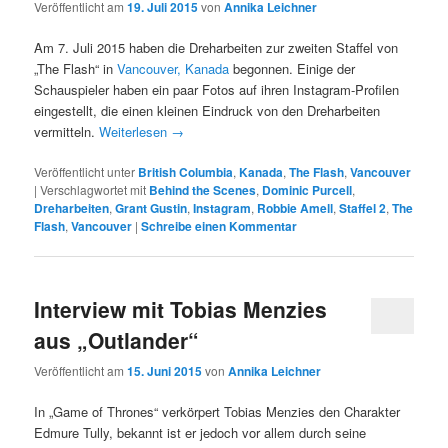
Veröffentlicht am
19. Juli 2015
von
Annika Leichner
Am 7. Juli 2015 haben die Dreharbeiten zur zweiten Staffel von
„The Flash“ in
Vancouver, Kanada
begonnen. Einige der
Schauspieler haben ein paar Fotos auf ihren Instagram-Profilen
eingestellt, die einen kleinen Eindruck von den Dreharbeiten
vermitteln.
Weiterlesen
→
Veröffentlicht unter
British Columbia
,
Kanada
,
The Flash
,
Vancouver
|
Verschlagwortet mit
Behind the Scenes
,
Dominic Purcell
,
Dreharbeiten
,
Grant Gustin
,
Instagram
,
Robbie Amell
,
Staffel 2
,
The
Flash
,
Vancouver
|
Schreibe einen Kommentar
Interview mit Tobias Menzies
aus „Outlander“
Veröffentlicht am
15. Juni 2015
von
Annika Leichner
In „Game of Thrones“ verkörpert Tobias Menzies den Charakter
Edmure Tully, bekannt ist er jedoch vor allem durch seine