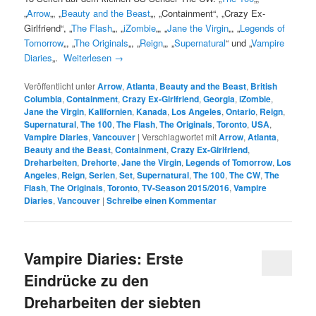
„
Arrow
„, „
Beauty and the Beast
„, „Containment“, „Crazy Ex-
Girlfriend“, „
The Flash
„, „
iZombie
„, „
Jane the Virgin
„, „
Legends of
Tomorrow
„, „
The Originals
„, „
Reign
„, „
Supernatural
“ und „
Vampire
Diaries
„.
Weiterlesen
→
Veröffentlicht unter
Arrow
,
Atlanta
,
Beauty and the Beast
,
British
Columbia
,
Containment
,
Crazy Ex-Girlfriend
,
Georgia
,
iZombie
,
Jane the Virgin
,
Kalifornien
,
Kanada
,
Los Angeles
,
Ontario
,
Reign
,
Supernatural
,
The 100
,
The Flash
,
The Originals
,
Toronto
,
USA
,
Vampire Diaries
,
Vancouver
|
Verschlagwortet mit
Arrow
,
Atlanta
,
Beauty and the Beast
,
Containment
,
Crazy Ex-Girlfriend
,
Dreharbeiten
,
Drehorte
,
Jane the Virgin
,
Legends of Tomorrow
,
Los
Angeles
,
Reign
,
Serien
,
Set
,
Supernatural
,
The 100
,
The CW
,
The
Flash
,
The Originals
,
Toronto
,
TV-Season 2015/2016
,
Vampire
Diaries
,
Vancouver
|
Schreibe einen Kommentar
Vampire Diaries: Erste
Eindrücke zu den
Dreharbeiten der siebten