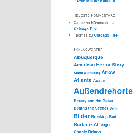
– Drehorte für Staffel 5
NEUESTE KOMMENTARE
Catherine Bühnsack
zu
Chicago Fire
Thomas
zu
Chicago Fire
SCHLAGWÖRTER
Albuquerque
American Horror Story
Arrow
Annie Wersching
Atlanta
Austin
Außendrehorte
Beauty and the Beast
Behind the Scenes
Berlin
Bilder
Breaking Bad
Burbank
Chicago
Connie Britton