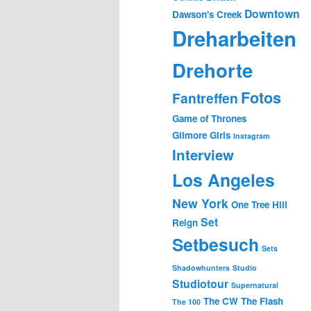
Downtown
Dawson's Creek
Dreharbeiten
Drehorte
Fotos
Fantreffen
Game of Thrones
Gilmore Girls
Instagram
Interview
Los Angeles
New York
One Tree Hill
Set
Reign
Setbesuch
Sets
Shadowhunters
Studio
Studiotour
Supernatural
The CW
The Flash
The 100