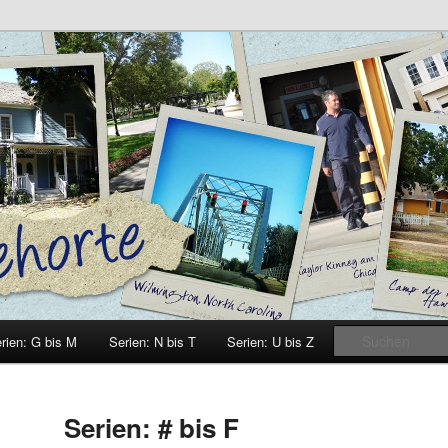
e
rien: G bis M
Serien: N bis T
Serien: U bis Z
Serien: # bis F