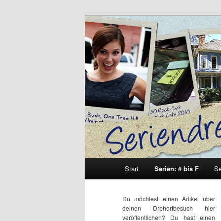
Zum
Inhalt
wechseln
Seriendrehort
Hauptmenü
Start
Serien: # bis F
Se
Du möchtest einen Artikel über
deinen Drehortbesuch hier
veröffentlichen? Du hast einen