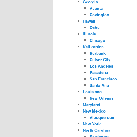
Georgia
Atlanta
Covington
Hawaii
Oahu
Illinois
Chicago
Kalifornien
Burbank
Culver City
Los Angeles
Pasadena
San Francisco
Santa Ana
Louisiana
New Orleans
Maryland
New Mexico
Albuquerque
New York
North Carolina
Southport