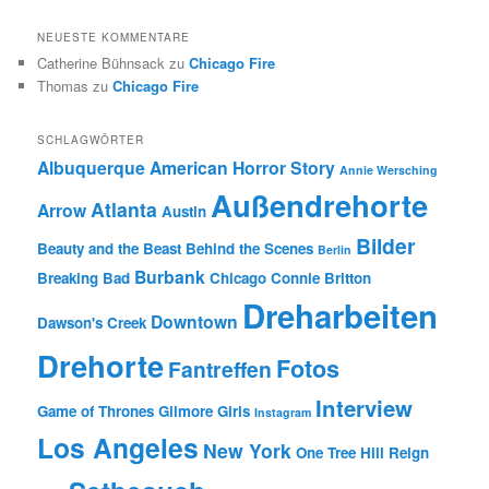
NEUESTE KOMMENTARE
Catherine Bühnsack
zu
Chicago Fire
Thomas
zu
Chicago Fire
SCHLAGWÖRTER
Albuquerque
American Horror Story
Annie Wersching
Außendrehorte
Atlanta
Arrow
Austin
Bilder
Beauty and the Beast
Behind the Scenes
Berlin
Burbank
Breaking Bad
Chicago
Connie Britton
Dreharbeiten
Downtown
Dawson's Creek
Drehorte
Fotos
Fantreffen
Interview
Game of Thrones
Gilmore Girls
Instagram
Los Angeles
New York
One Tree Hill
Reign