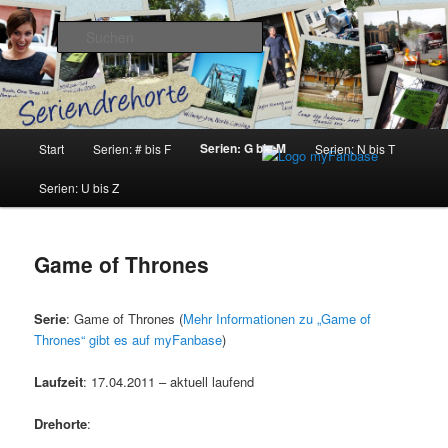
Zum
Inhalt
Suchen
wechseln
Seriendrehorte
Hauptmenü
Serien: G bis M
Start
Serien: # bis F
Serien: N bis T
Serien: U bis Z
Game of Thrones
Serie
: Game of Thrones (
Mehr Informationen zu „Game of
Thrones“ gibt es auf myFanbase
)
Laufzeit
: 17.04.2011 – aktuell laufend
Drehorte
: