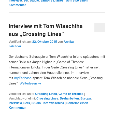
Interview
,
Set
,
Studio
,
Vampire Diaries
|
Schreibe einen
Kommentar
Interview mit Tom Wlaschiha
aus „Crossing Lines“
Veröffentlicht am
22. Oktober 2015
von
Annika
Leichner
Der deutsche Schauspieler Tom Wlaschiha feierte spätestens mit
seiner Rolle als Jaqen H’ghar in „Game of Thrones“
internationalen Erfolg. In der Serie „Crossing Lines“ hat er seit
nunmehr drei Jahren eine Hauptrolle inne. Im Interview
mit
myFanbase
spricht Tom Wlaschiha über die Serie „Crossing
Lines“.
Weiterlesen
→
Veröffentlicht unter
Crossing Lines
,
Game of Thrones
|
Verschlagwortet mit
Crossing Lines
,
Dreharbeiten
,
Europa
,
Interview
,
Sets
,
Studio
,
Tom Wlaschiha
|
Schreibe einen
Kommentar