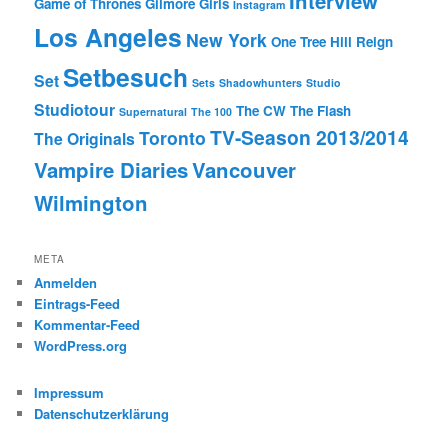
Interview
Game of Thrones
Gilmore Girls
Instagram
Los Angeles
New York
One Tree Hill
Reign
Setbesuch
Set
Sets
Shadowhunters
Studio
Studiotour
The CW
The Flash
Supernatural
The 100
TV-Season 2013/2014
Toronto
The Originals
Vampire Diaries
Vancouver
Wilmington
META
Anmelden
Eintrags-Feed
Kommentar-Feed
WordPress.org
Impressum
Datenschutzerklärung