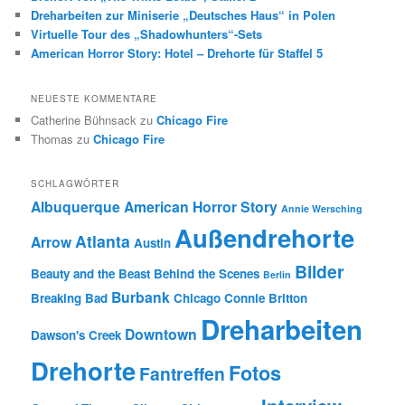
Dreharbeiten zur Miniserie „Deutsches Haus“ in Polen
Virtuelle Tour des „Shadowhunters“-Sets
American Horror Story: Hotel – Drehorte für Staffel 5
NEUESTE KOMMENTARE
Catherine Bühnsack
zu
Chicago Fire
Thomas
zu
Chicago Fire
SCHLAGWÖRTER
Albuquerque
American Horror Story
Annie Wersching
Außendrehorte
Atlanta
Arrow
Austin
Bilder
Beauty and the Beast
Behind the Scenes
Berlin
Burbank
Breaking Bad
Chicago
Connie Britton
Dreharbeiten
Downtown
Dawson's Creek
Drehorte
Fotos
Fantreffen