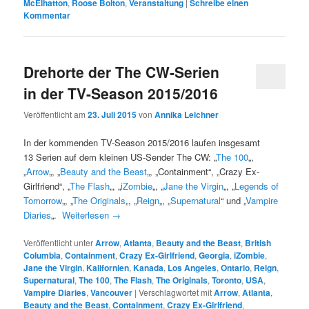
McElhatton
,
Roose Bolton
,
Veranstaltung
|
Schreibe einen
Kommentar
Drehorte der The CW-Serien
in der TV-Season 2015/2016
Veröffentlicht am
23. Juli 2015
von
Annika Leichner
In der kommenden TV-Season 2015/2016 laufen insgesamt
13 Serien auf dem kleinen US-Sender The CW: „
The 100
„,
„
Arrow
„, „
Beauty and the Beast
„, „Containment“, „Crazy Ex-
Girlfriend“, „
The Flash
„, „
iZombie
„, „
Jane the Virgin
„, „
Legends of
Tomorrow
„, „
The Originals
„, „
Reign
„, „
Supernatural
“ und „
Vampire
Diaries
„.
Weiterlesen
→
Veröffentlicht unter
Arrow
,
Atlanta
,
Beauty and the Beast
,
British
Columbia
,
Containment
,
Crazy Ex-Girlfriend
,
Georgia
,
iZombie
,
Jane the Virgin
,
Kalifornien
,
Kanada
,
Los Angeles
,
Ontario
,
Reign
,
Supernatural
,
The 100
,
The Flash
,
The Originals
,
Toronto
,
USA
,
Vampire Diaries
,
Vancouver
|
Verschlagwortet mit
Arrow
,
Atlanta
,
Beauty and the Beast
,
Containment
,
Crazy Ex-Girlfriend
,