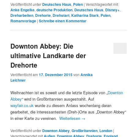
Veröffentlicht unter
Deutsches Haus
,
Polen
|
Verschlagwortet mit
Anke Engelke
,
deutsche Produktion
,
Deutsches Haus
,
Disney+
,
Dreharbeiten
,
Drehorte
,
Drehstart
,
Katharina Stark
,
Polen
,
Romanvorlage
|
Schreibe einen Kommentar
Downton Abbey: Die
ultimative Landkarte der
Drehorte
Veröffentlicht am
17. Dezember 2015
von
Annika
Leichner
Weihnachten ist es soweit und die letzte Episode von „
Downton
Abbey
“ wird in Großbritannien ausgestrahlt. Auf
wayfair.co.uk
wurde zu diesem Anlass wochenlang daran
gearbeitet, die interessantesten (Dreh-)Orte aus „Downton Abbey“
in einer Karte zu vereinen.
Weiterlesen
→
Veröffentlicht unter
Downton Abbey
,
Großbritannien
,
London
|
Verschlagwortet mit
Außen
,
Downton Abbey
,
Drehorte
,
England
,