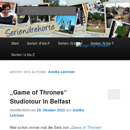
Zum
Zum
Inhalt
sekundären
Suchen
wechseln
Inhalt
wechseln
Seriendrehorte
Hauptmenü
Start
Serien: # bis F
Serien: G bis M
Serien: N bis T
Serien: U bis Z
Annika Leichner
ARCHIV DES AUTORS:
„Game of Thrones“
Studiotour in Belfast
Veröffentlicht am
29. Oktober 2022
von
Annika
Leichner
Wer schon immer mal die Sets von „
Game of Thrones
“