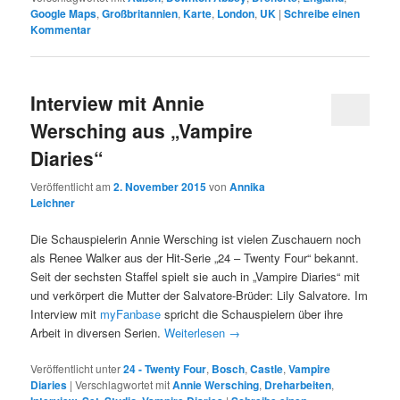
Google Maps
,
Großbritannien
,
Karte
,
London
,
UK
|
Schreibe einen
Kommentar
Interview mit Annie
Wersching aus „Vampire
Diaries“
Veröffentlicht am
2. November 2015
von
Annika
Leichner
Die Schauspielerin Annie Wersching ist vielen Zuschauern noch
als Renee Walker aus der Hit-Serie „24 – Twenty Four“ bekannt.
Seit der sechsten Staffel spielt sie auch in „Vampire Diaries“ mit
und verkörpert die Mutter der Salvatore-Brüder: Lily Salvatore. Im
Interview mit
myFanbase
spricht die Schauspielern über ihre
Arbeit in diversen Serien.
Weiterlesen
→
Veröffentlicht unter
24 - Twenty Four
,
Bosch
,
Castle
,
Vampire
Diaries
|
Verschlagwortet mit
Annie Wersching
,
Dreharbeiten
,