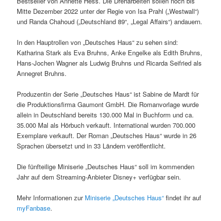
Bestseller von Annette Hess. Die Dreharbeiten sollen noch bis
Mitte Dezember 2022 unter der Regie von Isa Prahl („Westwall“)
und Randa Chahoud („Deutschland 89“, „Legal Affairs“) andauern.
In den Hauptrollen von „Deutsches Haus“ zu sehen sind:
Katharina Stark als Eva Bruhns, Anke Engelke als Edith Bruhns,
Hans-Jochen Wagner als Ludwig Bruhns und Ricarda Seifried als
Annegret Bruhns.
Produzentin der Serie „Deutsches Haus“ ist Sabine de Mardt für
die Produktionsfirma Gaumont GmbH. Die Romanvorlage wurde
allein in Deutschland bereits 130.000 Mal in Buchform und ca.
35.000 Mal als Hörbuch verkauft. International wurden 700.000
Exemplare verkauft. Der Roman „Deutsches Haus“ wurde in 26
Sprachen übersetzt und in 33 Ländern veröffentlicht.
Die fünfteilige Miniserie „Deutsches Haus“ soll im kommenden
Jahr auf dem Streaming-Anbieter Disney+ verfügbar sein.
Mehr Informationen zur
Miniserie „Deutsches Haus“
findet ihr auf
myFanbase
.