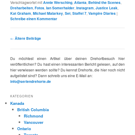
Verschlagwortet mit
Annie Wersching
,
Atlanta
,
Behind the Scenes
,
Dreharbeiten
,
Fotos
,
Ian Somerhalder
,
Instagram
,
Justice Leak
,
Kat Graham
,
Michael Malarkey
,
Set
,
Staffel 7
,
Vampire Diaries
|
Schreibe einen Kommentar
Beitrags-
←
Ältere Beiträge
Navigation
Du möchtest einen Artikel über deinen Drehortbesuch hier
veröffentlichen? Du hast einen interessanten Bericht gelesen, auf den
hier verwiesen werden sollte? Du kennst Drehorte, die hier noch nicht
aufgelistet sind? Dann schreib uns eine E-Mail an:
info@seriendrehorte.de
KATEGORIEN
Kanada
British Columbia
Richmond
Vancouver
Ontario
Toronto