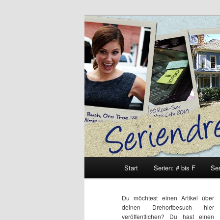
Zum
Zum
Inhalt
sekundären
wechseln
Inhalt
Seriendrehort
wechseln
Hauptmenü
Start
Serien: # bis F
Ser
Du möchtest einen Artikel über
deinen Drehortbesuch hier
veröffentlichen? Du hast einen