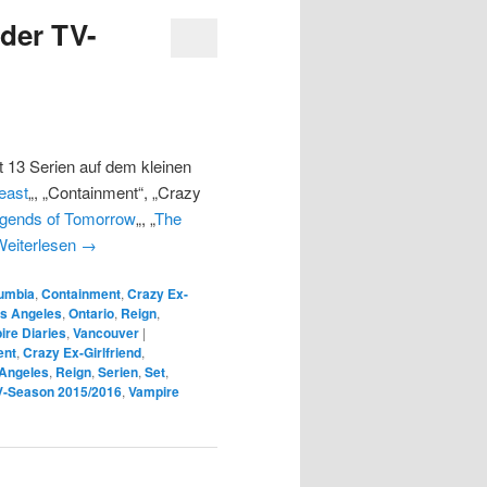
der TV-
13 Serien auf dem kleinen
east
„, „Containment“, „Crazy
gends of Tomorrow
„, „
The
Weiterlesen
→
lumbia
,
Containment
,
Crazy Ex-
s Angeles
,
Ontario
,
Reign
,
ire Diaries
,
Vancouver
|
ent
,
Crazy Ex-Girlfriend
,
Angeles
,
Reign
,
Serien
,
Set
,
V-Season 2015/2016
,
Vampire