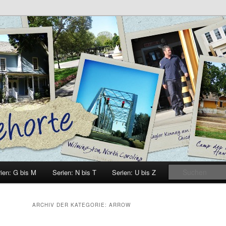
e
ien: G bis M
Serien: N bis T
Serien: U bis Z
ARCHIV DER KATEGORIE:
ARROW