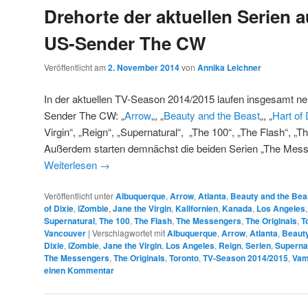
Drehorte der aktuellen Serien 
US-Sender The CW
Veröffentlicht am
2. November 2014
von
Annika Leichner
In der aktuellen TV-Season 2014/2015 laufen insgesamt ne
Sender The CW: „
Arrow
„, „
Beauty and the Beast
„, „
Hart of 
Virgin“, „Reign“, „Supernatural“, „The 100“, „The Flash“, „Th
Außerdem starten demnächst die beiden Serien „The Mess
Weiterlesen
→
Veröffentlicht unter
Albuquerque
,
Arrow
,
Atlanta
,
Beauty and the Bea
of Dixie
,
iZombie
,
Jane the Virgin
,
Kalifornien
,
Kanada
,
Los Angeles
Supernatural
,
The 100
,
The Flash
,
The Messengers
,
The Originals
,
T
Vancouver
|
Verschlagwortet mit
Albuquerque
,
Arrow
,
Atlanta
,
Beauty
Dixie
,
iZombie
,
Jane the Virgin
,
Los Angeles
,
Reign
,
Serien
,
Superna
The Messengers
,
The Originals
,
Toronto
,
TV-Season 2014/2015
,
Vam
einen Kommentar