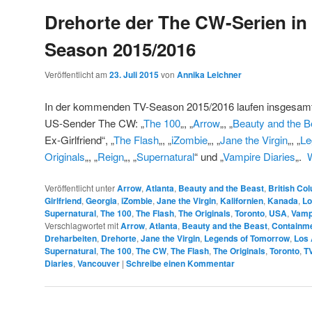
Drehorte der The CW-Serien in 
Season 2015/2016
Veröffentlicht am
23. Juli 2015
von
Annika Leichner
In der kommenden TV-Season 2015/2016 laufen insgesamt 
US-Sender The CW: „
The 100
„, „
Arrow
„, „
Beauty and the B
Ex-Girlfriend“, „
The Flash
„, „
iZombie
„, „
Jane the Virgin
„, „
Le
Originals
„, „
Reign
„, „
Supernatural
“ und „
Vampire Diaries
„.
Veröffentlicht unter
Arrow
,
Atlanta
,
Beauty and the Beast
,
British Co
Girlfriend
,
Georgia
,
iZombie
,
Jane the Virgin
,
Kalifornien
,
Kanada
,
Lo
Supernatural
,
The 100
,
The Flash
,
The Originals
,
Toronto
,
USA
,
Vamp
Verschlagwortet mit
Arrow
,
Atlanta
,
Beauty and the Beast
,
Containm
Dreharbeiten
,
Drehorte
,
Jane the Virgin
,
Legends of Tomorrow
,
Los 
Supernatural
,
The 100
,
The CW
,
The Flash
,
The Originals
,
Toronto
,
T
Diaries
,
Vancouver
|
Schreibe einen Kommentar