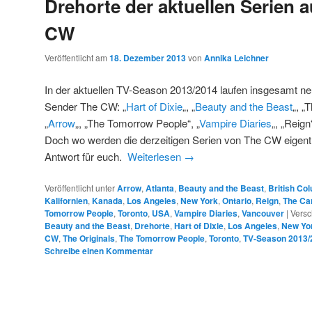
Drehorte der aktuellen Serien a
CW
Veröffentlicht am
18. Dezember 2013
von
Annika Leichner
In der aktuellen TV-Season 2013/2014 laufen insgesamt ne
Sender The CW: „
Hart of Dixie
„, „
Beauty and the Beast
„, „
„
Arrow
„, „The Tomorrow People“, „
Vampire Diaries
„, „Reign
Doch wo werden die derzeitigen Serien von The CW eigentl
Antwort für euch.
Weiterlesen
→
Veröffentlicht unter
Arrow
,
Atlanta
,
Beauty and the Beast
,
British Co
Kalifornien
,
Kanada
,
Los Angeles
,
New York
,
Ontario
,
Reign
,
The Car
Tomorrow People
,
Toronto
,
USA
,
Vampire Diaries
,
Vancouver
|
Versc
Beauty and the Beast
,
Drehorte
,
Hart of Dixie
,
Los Angeles
,
New Yo
CW
,
The Originals
,
The Tomorrow People
,
Toronto
,
TV-Season 2013/
Schreibe einen Kommentar