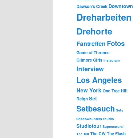
Downtown
Dawson's Creek
Dreharbeiten
Drehorte
Fotos
Fantreffen
Game of Thrones
Gilmore Girls
Instagram
Interview
Los Angeles
New York
One Tree Hill
Set
Reign
Setbesuch
Sets
Shadowhunters
Studio
Studiotour
Supernatural
The CW
The Flash
The 100