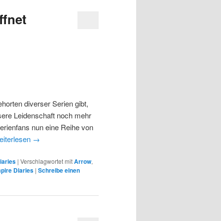
ffnet
orten diverser Serien gibt,
unsere Leidenschaft noch mehr
rienfans nun eine Reihe von
iterlesen
→
iaries
|
Verschlagwortet mit
Arrow
,
pire Diaries
|
Schreibe einen