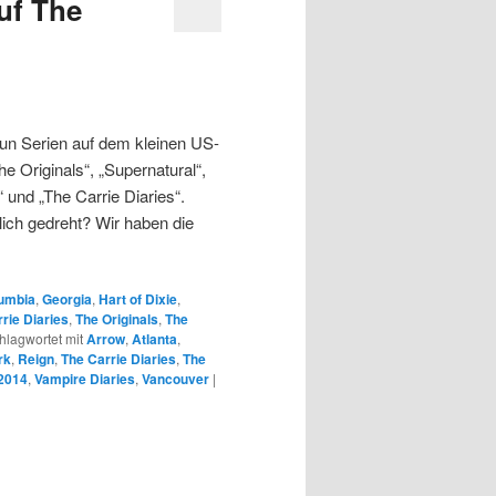
uf The
un Serien auf dem kleinen US-
The Originals“, „Supernatural“,
“ und „The Carrie Diaries“.
ich gedreht? Wir haben die
lumbia
,
Georgia
,
Hart of Dixie
,
rie Diaries
,
The Originals
,
The
hlagwortet mit
Arrow
,
Atlanta
,
rk
,
Reign
,
The Carrie Diaries
,
The
2014
,
Vampire Diaries
,
Vancouver
|