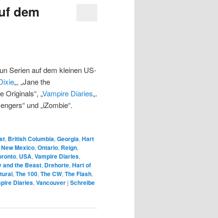
auf dem
un Serien auf dem kleinen US-
Dixie
„, „Jane the
e Originals“, „
Vampire Diaries
„.
engers“ und „iZombie“.
st
,
British Columbia
,
Georgia
,
Hart
,
New Mexico
,
Ontario
,
Reign
,
oronto
,
USA
,
Vampire Diaries
,
 and the Beast
,
Drehorte
,
Hart of
tural
,
The 100
,
The CW
,
The Flash
,
pire Diaries
,
Vancouver
|
Schreibe