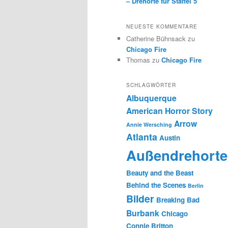
– Drehorte für Staffel 5
NEUESTE KOMMENTARE
Catherine Bühnsack
zu
Chicago Fire
Thomas
zu
Chicago Fire
SCHLAGWÖRTER
Albuquerque
American Horror Story
Arrow
Annie Wersching
Atlanta
Austin
Außendrehorte
Beauty and the Beast
Behind the Scenes
Berlin
Bilder
Breaking Bad
Burbank
Chicago
Connie Britton