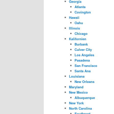
Georgia
Atlanta
Covington
Hawaii
Oahu
Illinois
Chicago
Kalifornien
Burbank
Culver City
Los Angeles
Pasadena
San Francisco
Santa Ana
Louisiana
New Orleans
Maryland
New Mexico
Albuquerque
New York
North Carolina
Southport