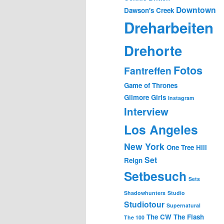
Downtown
Dawson's Creek
Dreharbeiten
Drehorte
Fotos
Fantreffen
Game of Thrones
Gilmore Girls
Instagram
Interview
Los Angeles
New York
One Tree Hill
Set
Reign
Setbesuch
Sets
Shadowhunters
Studio
Studiotour
Supernatural
The CW
The Flash
The 100