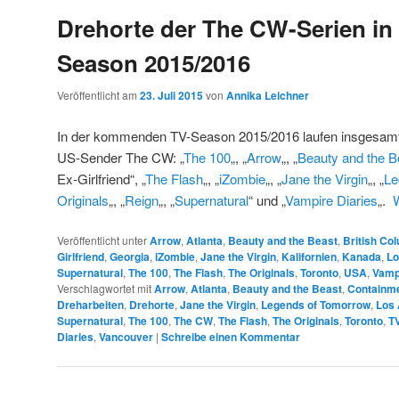
Drehorte der The CW-Serien in 
Season 2015/2016
Veröffentlicht am
23. Juli 2015
von
Annika Leichner
In der kommenden TV-Season 2015/2016 laufen insgesamt 
US-Sender The CW: „
The 100
„, „
Arrow
„, „
Beauty and the B
Ex-Girlfriend“, „
The Flash
„, „
iZombie
„, „
Jane the Virgin
„, „
Le
Originals
„, „
Reign
„, „
Supernatural
“ und „
Vampire Diaries
„.
Veröffentlicht unter
Arrow
,
Atlanta
,
Beauty and the Beast
,
British Co
Girlfriend
,
Georgia
,
iZombie
,
Jane the Virgin
,
Kalifornien
,
Kanada
,
Lo
Supernatural
,
The 100
,
The Flash
,
The Originals
,
Toronto
,
USA
,
Vamp
Verschlagwortet mit
Arrow
,
Atlanta
,
Beauty and the Beast
,
Containm
Dreharbeiten
,
Drehorte
,
Jane the Virgin
,
Legends of Tomorrow
,
Los 
Supernatural
,
The 100
,
The CW
,
The Flash
,
The Originals
,
Toronto
,
T
Diaries
,
Vancouver
|
Schreibe einen Kommentar