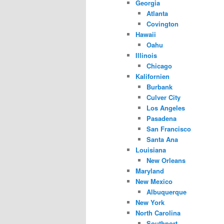
Georgia
Atlanta
Covington
Hawaii
Oahu
Illinois
Chicago
Kalifornien
Burbank
Culver City
Los Angeles
Pasadena
San Francisco
Santa Ana
Louisiana
New Orleans
Maryland
New Mexico
Albuquerque
New York
North Carolina
Southport