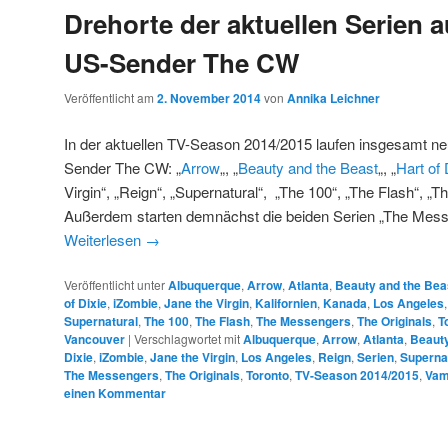
Drehorte der aktuellen Serien 
US-Sender The CW
Veröffentlicht am
2. November 2014
von
Annika Leichner
In der aktuellen TV-Season 2014/2015 laufen insgesamt ne
Sender The CW: „
Arrow
„, „
Beauty and the Beast
„, „
Hart of 
Virgin“, „Reign“, „Supernatural“, „The 100“, „The Flash“, „Th
Außerdem starten demnächst die beiden Serien „The Mess
Weiterlesen
→
Veröffentlicht unter
Albuquerque
,
Arrow
,
Atlanta
,
Beauty and the Bea
of Dixie
,
iZombie
,
Jane the Virgin
,
Kalifornien
,
Kanada
,
Los Angeles
Supernatural
,
The 100
,
The Flash
,
The Messengers
,
The Originals
,
T
Vancouver
|
Verschlagwortet mit
Albuquerque
,
Arrow
,
Atlanta
,
Beauty
Dixie
,
iZombie
,
Jane the Virgin
,
Los Angeles
,
Reign
,
Serien
,
Superna
The Messengers
,
The Originals
,
Toronto
,
TV-Season 2014/2015
,
Vam
einen Kommentar