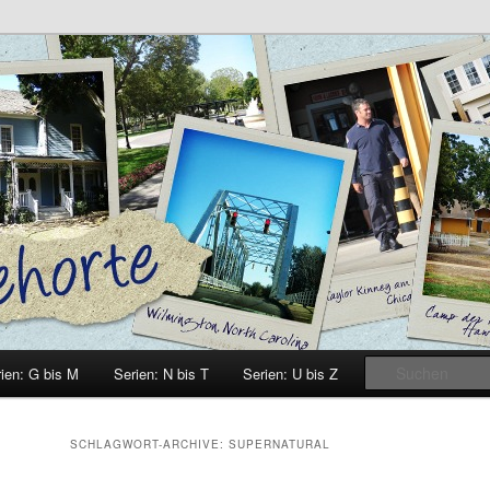
e
ien: G bis M
Serien: N bis T
Serien: U bis Z
SCHLAGWORT-ARCHIVE:
SUPERNATURAL