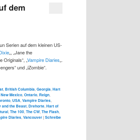
auf dem
un Serien auf dem kleinen US-
Dixie
„, „Jane the
e Originals“, „
Vampire Diaries
„.
engers“ und „iZombie“.
st
,
British Columbia
,
Georgia
,
Hart
,
New Mexico
,
Ontario
,
Reign
,
oronto
,
USA
,
Vampire Diaries
,
 and the Beast
,
Drehorte
,
Hart of
tural
,
The 100
,
The CW
,
The Flash
,
pire Diaries
,
Vancouver
|
Schreibe