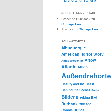
– Drehorte für Staffel 5
NEUESTE KOMMENTARE
Catherine Bühnsack
zu
Chicago Fire
Thomas
zu
Chicago Fire
SCHLAGWÖRTER
Albuquerque
American Horror Story
Arrow
Annie Wersching
Atlanta
Austin
Außendrehorte
Beauty and the Beast
Behind the Scenes
Berlin
Bilder
Breaking Bad
Burbank
Chicago
Connie Britton