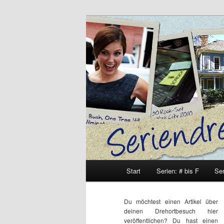
Zum
Zum
Inhalt
sekundären
wechseln
Inhalt
Seriendrehort
wechseln
Hauptmenü
Start
Serien: # bis F
Ser
Du möchtest einen Artikel über
deinen Drehortbesuch hier
veröffentlichen? Du hast einen