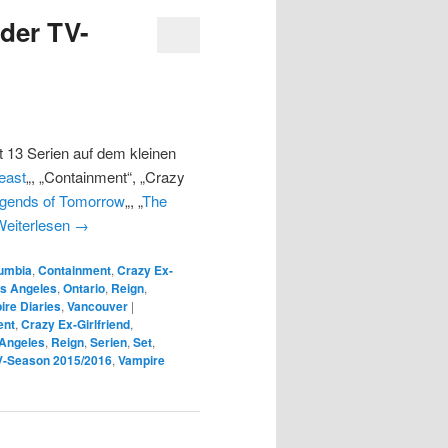
der TV-
13 Serien auf dem kleinen
east
„, „Containment“, „Crazy
gends of Tomorrow
„, „
The
Weiterlesen
→
lumbia
,
Containment
,
Crazy Ex-
s Angeles
,
Ontario
,
Reign
,
ire Diaries
,
Vancouver
|
ent
,
Crazy Ex-Girlfriend
,
Angeles
,
Reign
,
Serien
,
Set
,
V-Season 2015/2016
,
Vampire