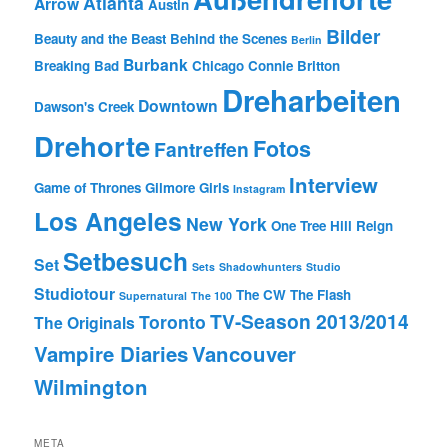
Atlanta
Arrow
Austin
Bilder
Beauty and the Beast
Behind the Scenes
Berlin
Burbank
Breaking Bad
Chicago
Connie Britton
Dreharbeiten
Downtown
Dawson's Creek
Drehorte
Fotos
Fantreffen
Interview
Game of Thrones
Gilmore Girls
Instagram
Los Angeles
New York
One Tree Hill
Reign
Setbesuch
Set
Sets
Shadowhunters
Studio
Studiotour
The CW
The Flash
Supernatural
The 100
TV-Season 2013/2014
Toronto
The Originals
Vampire Diaries
Vancouver
Wilmington
META