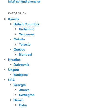
info@seriendrehorte.de
KATEGORIEN
Kanada
British Columbia
Richmond
Vancouver
Ontario
Toronto
Québec
Montreal
Kroatien
Dubrovnik
Ungarn
Budapest
USA
Georgia
Atlanta
Covington
Hawaii
Oahu