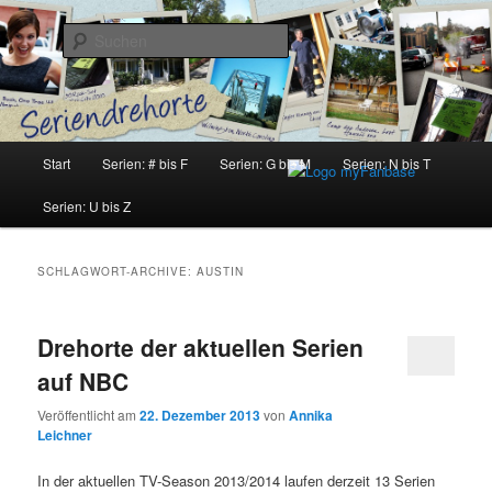
Zum
Zum
Inhalt
sekundären
Suchen
wechseln
Inhalt
wechseln
Seriendrehorte
Hauptmenü
Start
Serien: # bis F
Serien: G bis M
Serien: N bis T
Serien: U bis Z
SCHLAGWORT-ARCHIVE:
AUSTIN
Drehorte der aktuellen Serien
auf NBC
Veröffentlicht am
22. Dezember 2013
von
Annika
Leichner
In der aktuellen TV-Season 2013/2014 laufen derzeit 13 Serien