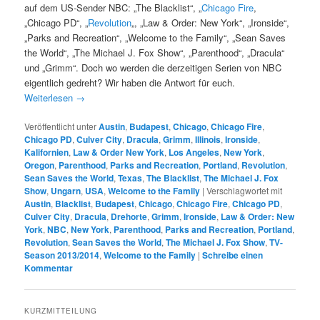
auf dem US-Sender NBC: „The Blacklist“, „
Chicago Fire
,
„Chicago PD“, „
Revolution
„, „Law & Order: New York“, „Ironside“,
„Parks and Recreation“, „Welcome to the Family“, „Sean Saves
the World“, „The Michael J. Fox Show“, „Parenthood“, „Dracula“
und „Grimm“. Doch wo werden die derzeitigen Serien von NBC
eigentlich gedreht? Wir haben die Antwort für euch.
Weiterlesen
→
Veröffentlicht unter
Austin
,
Budapest
,
Chicago
,
Chicago Fire
,
Chicago PD
,
Culver City
,
Dracula
,
Grimm
,
Illinois
,
Ironside
,
Kalifornien
,
Law & Order New York
,
Los Angeles
,
New York
,
Oregon
,
Parenthood
,
Parks and Recreation
,
Portland
,
Revolution
,
Sean Saves the World
,
Texas
,
The Blacklist
,
The Michael J. Fox
Show
,
Ungarn
,
USA
,
Welcome to the Family
|
Verschlagwortet mit
Austin
,
Blacklist
,
Budapest
,
Chicago
,
Chicago Fire
,
Chicago PD
,
Culver City
,
Dracula
,
Drehorte
,
Grimm
,
Ironside
,
Law & Order: New
York
,
NBC
,
New York
,
Parenthood
,
Parks and Recreation
,
Portland
,
Revolution
,
Sean Saves the World
,
The Michael J. Fox Show
,
TV-
Season 2013/2014
,
Welcome to the Family
|
Schreibe einen
Kommentar
KURZMITTEILUNG