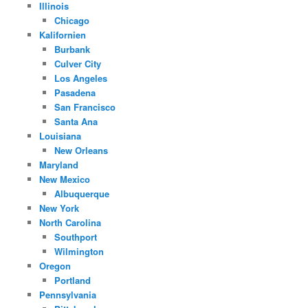
Illinois
Chicago
Kalifornien
Burbank
Culver City
Los Angeles
Pasadena
San Francisco
Santa Ana
Louisiana
New Orleans
Maryland
New Mexico
Albuquerque
New York
North Carolina
Southport
Wilmington
Oregon
Portland
Pennsylvania