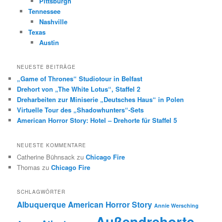
Pittsburgh
Tennessee
Nashville
Texas
Austin
NEUESTE BEITRÄGE
„Game of Thrones“ Studiotour in Belfast
Drehort von „The White Lotus“, Staffel 2
Dreharbeiten zur Miniserie „Deutsches Haus“ in Polen
Virtuelle Tour des „Shadowhunters“-Sets
American Horror Story: Hotel – Drehorte für Staffel 5
NEUESTE KOMMENTARE
Catherine Bühnsack
zu
Chicago Fire
Thomas
zu
Chicago Fire
SCHLAGWÖRTER
Albuquerque
American Horror Story
Annie Wersching
Außendrehorte