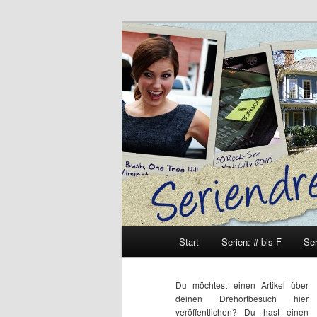
Zum
Inhalt
wechseln
Seriendrehort
Hauptmenü
Start
Serien: # bis F
Ser
Du möchtest einen Artikel über
deinen Drehortbesuch hier
veröffentlichen? Du hast einen