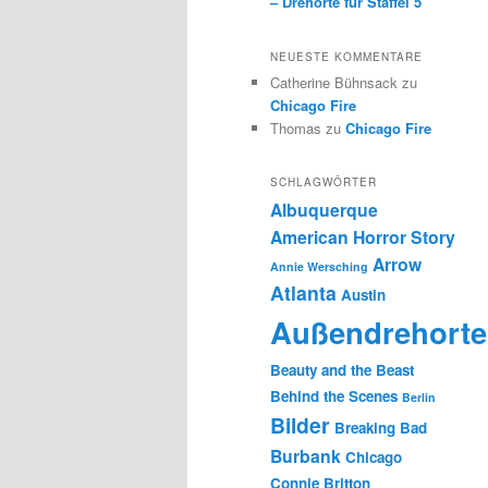
– Drehorte für Staffel 5
NEUESTE KOMMENTARE
Catherine Bühnsack
zu
Chicago Fire
Thomas
zu
Chicago Fire
SCHLAGWÖRTER
Albuquerque
American Horror Story
Arrow
Annie Wersching
Atlanta
Austin
Außendrehorte
Beauty and the Beast
Behind the Scenes
Berlin
Bilder
Breaking Bad
Burbank
Chicago
Connie Britton