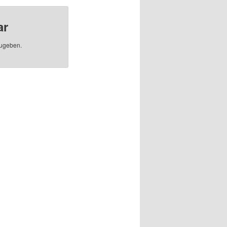
ar
ugeben.