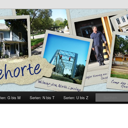
e
ien: G bis M
Serien: N bis T
Serien: U bis Z