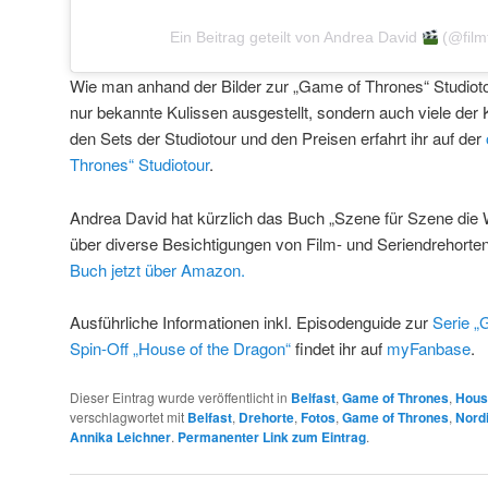
Ein Beitrag geteilt von Andrea David
(@film
Wie man anhand der Bilder zur „Game of Thrones“ Studiot
nur bekannte Kulissen ausgestellt, sondern auch viele der
den Sets der Studiotour und den Preisen erfahrt ihr auf der
Thrones“ Studiotour
.
Andrea David hat kürzlich das Buch „Szene für Szene die W
über diverse Besichtigungen von Film- und Seriendrehorten
Buch jetzt über Amazon.
Ausführliche Informationen inkl. Episodenguide zur
Serie „
Spin-Off „House of the Dragon“
findet ihr auf
myFanbase
.
Dieser Eintrag wurde veröffentlicht in
Belfast
,
Game of Thrones
,
Hous
verschlagwortet mit
Belfast
,
Drehorte
,
Fotos
,
Game of Thrones
,
Nordi
Annika Leichner
.
Permanenter Link zum Eintrag
.