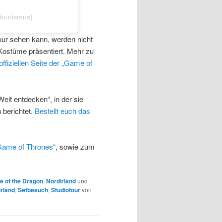
tourismus)
our sehen kann, werden nicht
 Kostüme präsentiert. Mehr zu
offiziellen Seite der „Game of
elt entdecken“, in der sie
 berichtet.
Bestellt euch das
Game of Thrones“
, sowie zum
e of the Dragon
,
Nordirland
und
rland
,
Setbesuch
,
Studiotour
von