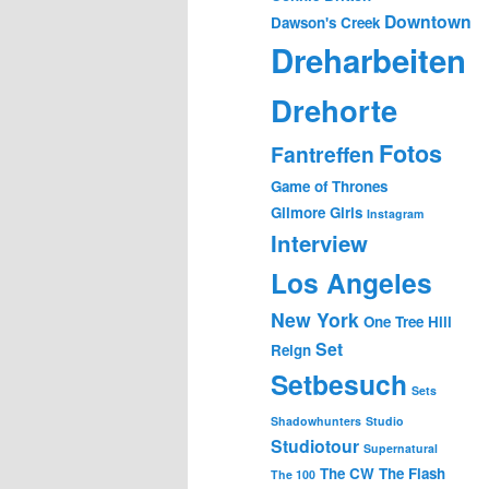
Downtown
Dawson's Creek
Dreharbeiten
Drehorte
Fotos
Fantreffen
Game of Thrones
Gilmore Girls
Instagram
Interview
Los Angeles
New York
One Tree Hill
Set
Reign
Setbesuch
Sets
Shadowhunters
Studio
Studiotour
Supernatural
The CW
The Flash
The 100