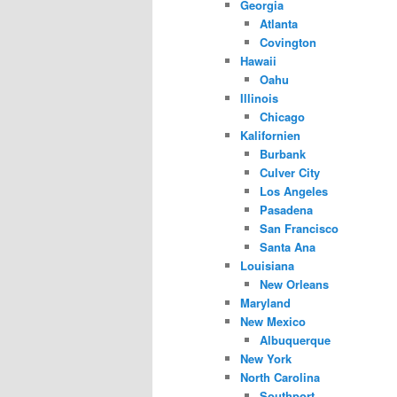
Georgia
Atlanta
Covington
Hawaii
Oahu
Illinois
Chicago
Kalifornien
Burbank
Culver City
Los Angeles
Pasadena
San Francisco
Santa Ana
Louisiana
New Orleans
Maryland
New Mexico
Albuquerque
New York
North Carolina
Southport