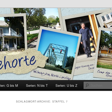
e
ien: G bis M
Serien: N bis T
Serien: U bis Z
SCHLAGWORT-ARCHIVE:
STAFFEL 7