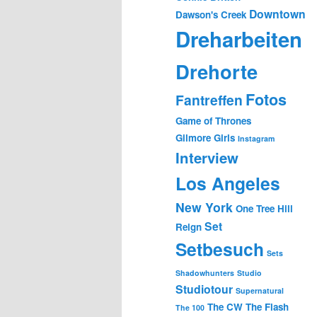
Downtown
Dawson's Creek
Dreharbeiten
Drehorte
Fotos
Fantreffen
Game of Thrones
Gilmore Girls
Instagram
Interview
Los Angeles
New York
One Tree Hill
Set
Reign
Setbesuch
Sets
Shadowhunters
Studio
Studiotour
Supernatural
The CW
The Flash
The 100