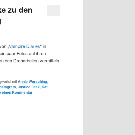
ke zu den
l
von „
Vampire Diaries
“ in
in paar Fotos auf ihren
von den Dreharbeiten vermitteln.
gwortet mit
Annie Wersching
,
Instagram
,
Justice Leak
,
Kat
e einen Kommentar