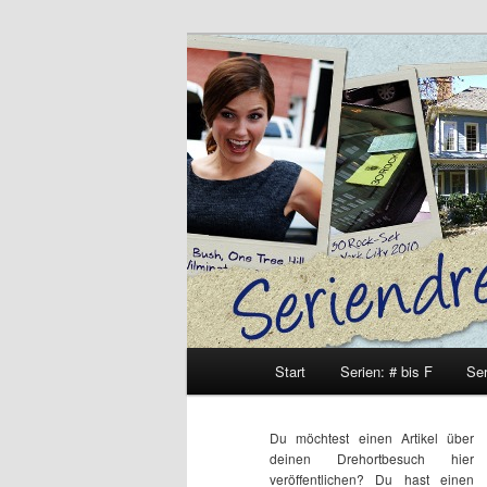
Zum
Zum
Inhalt
sekundären
wechseln
Inhalt
Seriendrehort
wechseln
Hauptmenü
Start
Serien: # bis F
Ser
Du möchtest einen Artikel über
deinen Drehortbesuch hier
veröffentlichen? Du hast einen