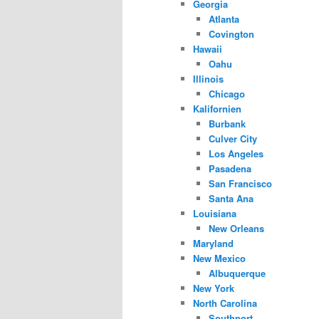
Georgia
Atlanta
Covington
Hawaii
Oahu
Illinois
Chicago
Kalifornien
Burbank
Culver City
Los Angeles
Pasadena
San Francisco
Santa Ana
Louisiana
New Orleans
Maryland
New Mexico
Albuquerque
New York
North Carolina
Southport