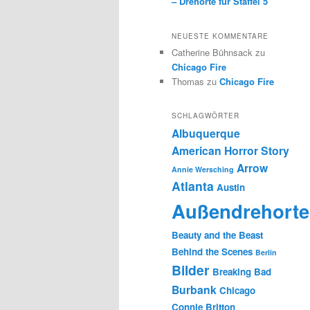
– Drehorte für Staffel 5
NEUESTE KOMMENTARE
Catherine Bühnsack
zu
Chicago Fire
Thomas
zu
Chicago Fire
SCHLAGWÖRTER
Albuquerque
American Horror Story
Arrow
Annie Wersching
Atlanta
Austin
Außendrehorte
Beauty and the Beast
Behind the Scenes
Berlin
Bilder
Breaking Bad
Burbank
Chicago
Connie Britton