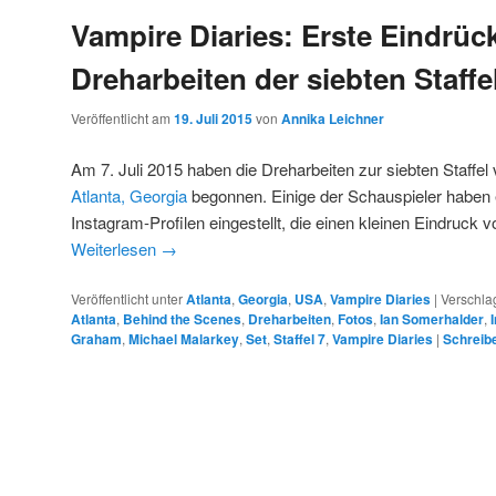
Vampire Diaries: Erste Eindrüc
Dreharbeiten der siebten Staffe
Veröffentlicht am
19. Juli 2015
von
Annika Leichner
Am 7. Juli 2015 haben die Dreharbeiten zur siebten Staffel 
Atlanta, Georgia
begonnen. Einige der Schauspieler haben e
Instagram-Profilen eingestellt, die einen kleinen Eindruck 
Weiterlesen
→
Veröffentlicht unter
Atlanta
,
Georgia
,
USA
,
Vampire Diaries
|
Verschla
Atlanta
,
Behind the Scenes
,
Dreharbeiten
,
Fotos
,
Ian Somerhalder
,
Graham
,
Michael Malarkey
,
Set
,
Staffel 7
,
Vampire Diaries
|
Schreib