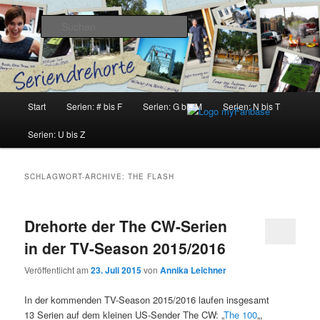
Zum
Zum
Inhalt
sekundären
Suchen
wechseln
Inhalt
wechseln
Seriendrehorte
Hauptmenü
Start
Serien: # bis F
Serien: G bis M
Serien: N bis T
Serien: U bis Z
SCHLAGWORT-ARCHIVE:
THE FLASH
Drehorte der The CW-Serien
in der TV-Season 2015/2016
Veröffentlicht am
23. Juli 2015
von
Annika Leichner
In der kommenden TV-Season 2015/2016 laufen insgesamt
13 Serien auf dem kleinen US-Sender The CW: „
The 100
„,