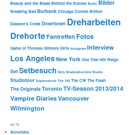
Bilder
Beauty and the Beast
Behind the Scenes
Berlin
Burbank
Breaking Bad
Chicago
Connie Britton
Dreharbeiten
Downtown
Dawson's Creek
Drehorte
Fotos
Fantreffen
Interview
Game of Thrones
Gilmore Girls
Instagram
Los Angeles
New York
One Tree Hill
Reign
Setbesuch
Set
Sets
Shadowhunters
Studio
Studiotour
The CW
The Flash
Supernatural
The 100
TV-Season 2013/2014
Toronto
The Originals
Vampire Diaries
Vancouver
Wilmington
META
Anmelden