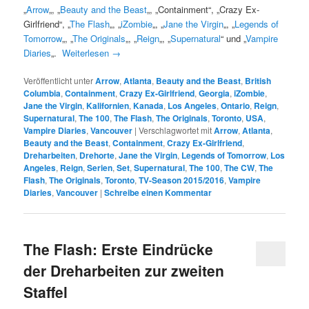
„
Arrow
„, „
Beauty and the Beast
„, „Containment“, „Crazy Ex-
Girlfriend“, „
The Flash
„, „
iZombie
„, „
Jane the Virgin
„, „
Legends of
Tomorrow
„, „
The Originals
„, „
Reign
„, „
Supernatural
“ und „
Vampire
Diaries
„.
Weiterlesen
→
Veröffentlicht unter
Arrow
,
Atlanta
,
Beauty and the Beast
,
British
Columbia
,
Containment
,
Crazy Ex-Girlfriend
,
Georgia
,
iZombie
,
Jane the Virgin
,
Kalifornien
,
Kanada
,
Los Angeles
,
Ontario
,
Reign
,
Supernatural
,
The 100
,
The Flash
,
The Originals
,
Toronto
,
USA
,
Vampire Diaries
,
Vancouver
|
Verschlagwortet mit
Arrow
,
Atlanta
,
Beauty and the Beast
,
Containment
,
Crazy Ex-Girlfriend
,
Dreharbeiten
,
Drehorte
,
Jane the Virgin
,
Legends of Tomorrow
,
Los
Angeles
,
Reign
,
Serien
,
Set
,
Supernatural
,
The 100
,
The CW
,
The
Flash
,
The Originals
,
Toronto
,
TV-Season 2015/2016
,
Vampire
Diaries
,
Vancouver
|
Schreibe einen Kommentar
The Flash: Erste Eindrücke
der Dreharbeiten zur zweiten
Staffel