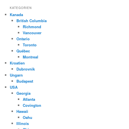
KATEGORIEN
Kanada
British Columbia
Richmond
Vancouver
Ontario
Toronto
Québec
Montreal
Kroatien
Dubrovnik
Ungarn
Budapest
USA
Georgia
Atlanta
Covington
Hawaii
Oahu
Illinois