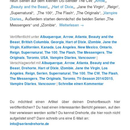
neun Serien auf dem kleinen US-Sender The CW: „
Arrow
„,
„
Beauty and the Beast
„, „
Hart of Dixie
„, „Jane the Virgin“, „Reign“,
„Supernatural“, „The 100“, „The Flash“, „The Originals“, „
Vampire
Diaries
„. Außerdem starten demnächst die beiden Serien „The
Messengers“ und „iZombie“.
Weiterlesen
→
Veröffentlicht unter
Albuquerque
,
Arrow
,
Atlanta
,
Beauty and the
Beast
,
British Columbia
,
Georgia
,
Hart of Dixie
,
iZombie
,
Jane the
Virgin
,
Kalifornien
,
Kanada
,
Los Angeles
,
New Mexico
,
Ontario
,
Reign
,
Supernatural
,
The 100
,
The Flash
,
The Messengers
,
The
Originals
,
Toronto
,
USA
,
Vampire Diaries
,
Vancouver
|
Verschlagwortet mit
Albuquerque
,
Arrow
,
Atlanta
,
Beauty and the
Beast
,
Drehorte
,
Hart of Dixie
,
iZombie
,
Jane the Virgin
,
Los
Angeles
,
Reign
,
Serien
,
Supernatural
,
The 100
,
The CW
,
The Flash
,
The Messengers
,
The Originals
,
Toronto
,
TV-Season 2014/2015
,
Vampire Diaries
,
Vancouver
|
Schreibe einen Kommentar
Du möchtest einen Artikel über deinen Drehortbesuch hier
veröffentlichen? Du hast einen interessanten Bericht gelesen, auf den
hier verwiesen werden sollte? Du kennst Drehorte, die hier noch nicht
aufgelistet sind? Dann schreib uns eine E-Mail an:
info@seriendrehorte.de