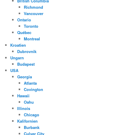
British Columbia
Richmond
Vancouver
Ontario
Toronto
Québec
Montreal
Kroatien
Dubrovnik
Ungarn
Budapest
USA
Georgia
Atlanta
Covington
Hawaii
Oahu
Illinois
Chicago
Kalifornien
Burbank
Culver City