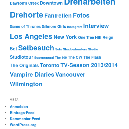
Dreharbeiten
Downtown
Dawson's Creek
Drehorte
Fotos
Fantreffen
Interview
Game of Thrones
Gilmore Girls
Instagram
Los Angeles
New York
One Tree Hill
Reign
Setbesuch
Set
Sets
Shadowhunters
Studio
Studiotour
The CW
The Flash
Supernatural
The 100
TV-Season 2013/2014
Toronto
The Originals
Vampire Diaries
Vancouver
Wilmington
META
Anmelden
Eintrags-Feed
Kommentar-Feed
WordPress.org