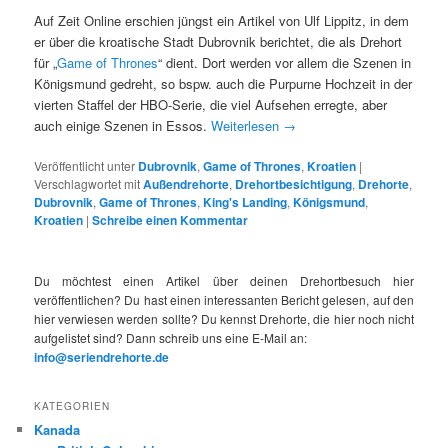
Auf Zeit Online erschien jüngst ein Artikel von Ulf Lippitz, in dem
er über die kroatische Stadt Dubrovnik berichtet, die als Drehort
für „
Game of Thrones
“ dient. Dort werden vor allem die Szenen in
Königsmund gedreht, so bspw. auch die Purpurne Hochzeit in der
vierten Staffel der HBO-Serie, die viel Aufsehen erregte, aber
auch einige Szenen in Essos.
Weiterlesen
→
Veröffentlicht unter
Dubrovnik
,
Game of Thrones
,
Kroatien
|
Verschlagwortet mit
Außendrehorte
,
Drehortbesichtigung
,
Drehorte
,
Dubrovnik
,
Game of Thrones
,
King's Landing
,
Königsmund
,
Kroatien
|
Schreibe einen Kommentar
Du möchtest einen Artikel über deinen Drehortbesuch hier
veröffentlichen? Du hast einen interessanten Bericht gelesen, auf den
hier verwiesen werden sollte? Du kennst Drehorte, die hier noch nicht
aufgelistet sind? Dann schreib uns eine E-Mail an:
info@seriendrehorte.de
KATEGORIEN
Kanada