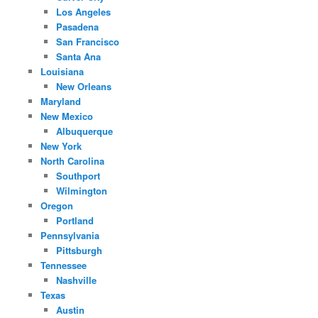
Los Angeles
Pasadena
San Francisco
Santa Ana
Louisiana
New Orleans
Maryland
New Mexico
Albuquerque
New York
North Carolina
Southport
Wilmington
Oregon
Portland
Pennsylvania
Pittsburgh
Tennessee
Nashville
Texas
Austin