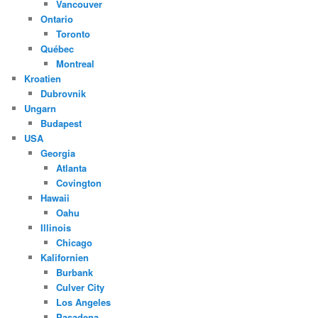
Vancouver
Ontario
Toronto
Québec
Montreal
Kroatien
Dubrovnik
Ungarn
Budapest
USA
Georgia
Atlanta
Covington
Hawaii
Oahu
Illinois
Chicago
Kalifornien
Burbank
Culver City
Los Angeles
Pasadena