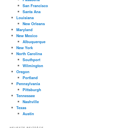
San Francisco
Santa Ana
Louisiana
New Orleans
Maryland
New Mexico
Albuquerque
New York
North Carolina
Southport
Wilmington
Oregon
Portland
Pennsylvania
Pittsburgh
Tennessee
Nashville
Texas
Austin
NEUESTE BEITRÄGE