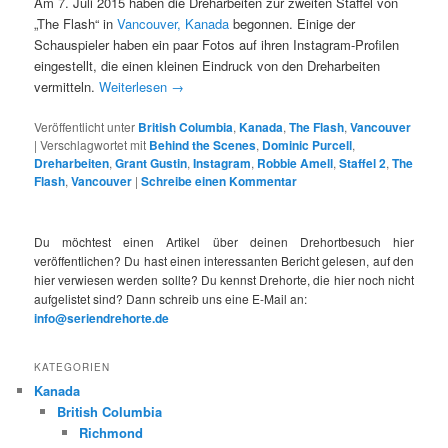
Am 7. Juli 2015 haben die Dreharbeiten zur zweiten Staffel von
„The Flash“ in
Vancouver, Kanada
begonnen. Einige der
Schauspieler haben ein paar Fotos auf ihren Instagram-Profilen
eingestellt, die einen kleinen Eindruck von den Dreharbeiten
vermitteln.
Weiterlesen
→
Veröffentlicht unter
British Columbia
,
Kanada
,
The Flash
,
Vancouver
|
Verschlagwortet mit
Behind the Scenes
,
Dominic Purcell
,
Dreharbeiten
,
Grant Gustin
,
Instagram
,
Robbie Amell
,
Staffel 2
,
The
Flash
,
Vancouver
|
Schreibe einen Kommentar
Du möchtest einen Artikel über deinen Drehortbesuch hier
veröffentlichen? Du hast einen interessanten Bericht gelesen, auf den
hier verwiesen werden sollte? Du kennst Drehorte, die hier noch nicht
aufgelistet sind? Dann schreib uns eine E-Mail an:
info@seriendrehorte.de
KATEGORIEN
Kanada
British Columbia
Richmond