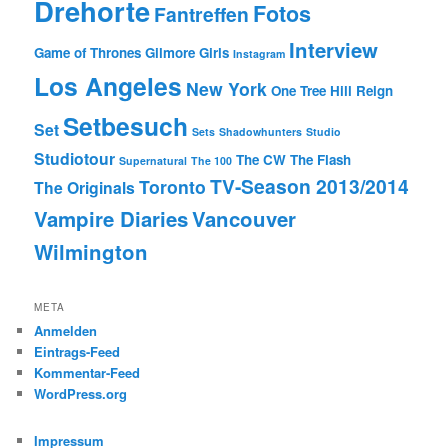
Drehorte
Fotos
Fantreffen
Interview
Game of Thrones
Gilmore Girls
Instagram
Los Angeles
New York
One Tree Hill
Reign
Setbesuch
Set
Sets
Shadowhunters
Studio
Studiotour
The CW
The Flash
Supernatural
The 100
TV-Season 2013/2014
Toronto
The Originals
Vampire Diaries
Vancouver
Wilmington
META
Anmelden
Eintrags-Feed
Kommentar-Feed
WordPress.org
Impressum