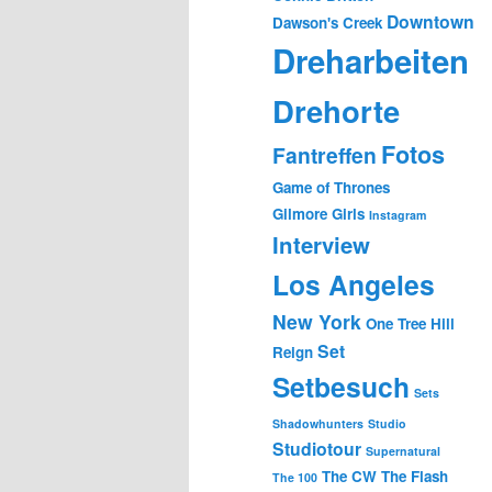
Downtown
Dawson's Creek
Dreharbeiten
Drehorte
Fotos
Fantreffen
Game of Thrones
Gilmore Girls
Instagram
Interview
Los Angeles
New York
One Tree Hill
Set
Reign
Setbesuch
Sets
Shadowhunters
Studio
Studiotour
Supernatural
The CW
The Flash
The 100