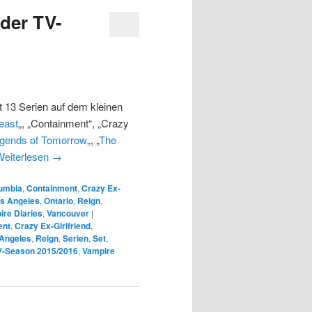
der TV-
13 Serien auf dem kleinen
east
„, „Containment“, „Crazy
gends of Tomorrow
„, „
The
Weiterlesen
→
lumbia
,
Containment
,
Crazy Ex-
s Angeles
,
Ontario
,
Reign
,
ire Diaries
,
Vancouver
|
ent
,
Crazy Ex-Girlfriend
,
Angeles
,
Reign
,
Serien
,
Set
,
V-Season 2015/2016
,
Vampire