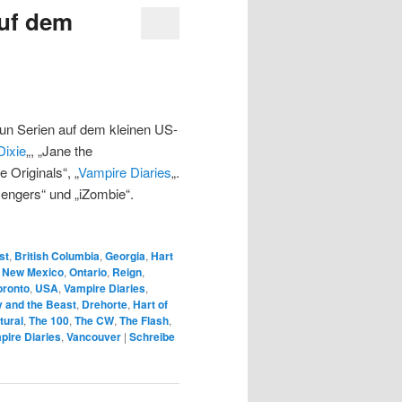
auf dem
un Serien auf dem kleinen US-
Dixie
„, „Jane the
e Originals“, „
Vampire Diaries
„.
engers“ und „iZombie“.
st
,
British Columbia
,
Georgia
,
Hart
,
New Mexico
,
Ontario
,
Reign
,
oronto
,
USA
,
Vampire Diaries
,
 and the Beast
,
Drehorte
,
Hart of
tural
,
The 100
,
The CW
,
The Flash
,
pire Diaries
,
Vancouver
|
Schreibe