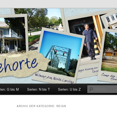
e
ien: G bis M
Serien: N bis T
Serien: U bis Z
ARCHIV DER KATEGORIE:
REIGN