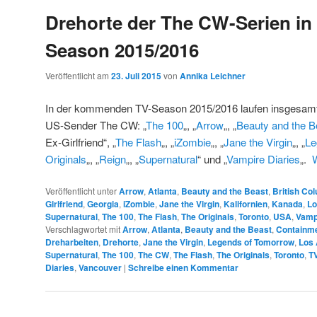
Drehorte der The CW-Serien in 
Season 2015/2016
Veröffentlicht am
23. Juli 2015
von
Annika Leichner
In der kommenden TV-Season 2015/2016 laufen insgesamt 
US-Sender The CW: „
The 100
„, „
Arrow
„, „
Beauty and the B
Ex-Girlfriend“, „
The Flash
„, „
iZombie
„, „
Jane the Virgin
„, „
Le
Originals
„, „
Reign
„, „
Supernatural
“ und „
Vampire Diaries
„.
Veröffentlicht unter
Arrow
,
Atlanta
,
Beauty and the Beast
,
British Co
Girlfriend
,
Georgia
,
iZombie
,
Jane the Virgin
,
Kalifornien
,
Kanada
,
Lo
Supernatural
,
The 100
,
The Flash
,
The Originals
,
Toronto
,
USA
,
Vamp
Verschlagwortet mit
Arrow
,
Atlanta
,
Beauty and the Beast
,
Containm
Dreharbeiten
,
Drehorte
,
Jane the Virgin
,
Legends of Tomorrow
,
Los 
Supernatural
,
The 100
,
The CW
,
The Flash
,
The Originals
,
Toronto
,
T
Diaries
,
Vancouver
|
Schreibe einen Kommentar