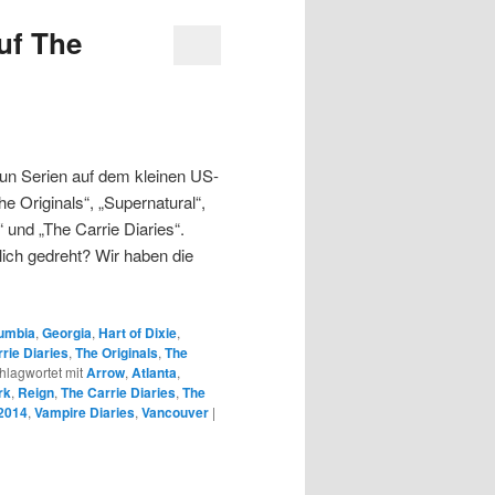
uf The
un Serien auf dem kleinen US-
The Originals“, „Supernatural“,
“ und „The Carrie Diaries“.
ich gedreht? Wir haben die
lumbia
,
Georgia
,
Hart of Dixie
,
rie Diaries
,
The Originals
,
The
hlagwortet mit
Arrow
,
Atlanta
,
rk
,
Reign
,
The Carrie Diaries
,
The
2014
,
Vampire Diaries
,
Vancouver
|