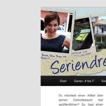
Zum
Zum
Inhalt
sekundären
wechseln
Inhalt
Seriendrehort
wechseln
Hauptmenü
Start
Serien: # bis F
Ser
Du möchtest einen Artikel über
deinen Drehortbesuch hier
veröffentlichen? Du hast einen