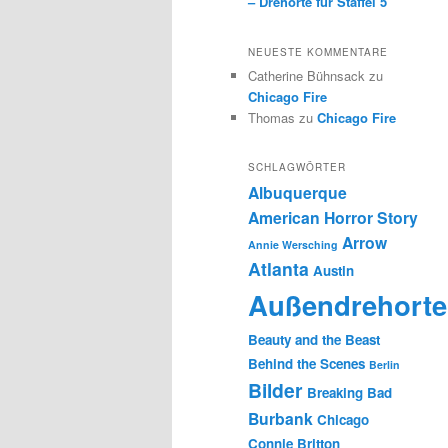
– Drehorte für Staffel 5
NEUESTE KOMMENTARE
Catherine Bühnsack
zu
Chicago Fire
Thomas
zu
Chicago Fire
SCHLAGWÖRTER
Albuquerque
American Horror Story
Arrow
Annie Wersching
Atlanta
Austin
Außendrehorte
Beauty and the Beast
Behind the Scenes
Berlin
Bilder
Breaking Bad
Burbank
Chicago
Connie Britton