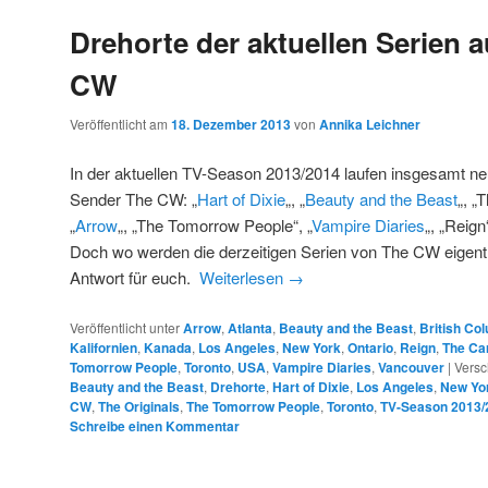
Drehorte der aktuellen Serien a
CW
Veröffentlicht am
18. Dezember 2013
von
Annika Leichner
In der aktuellen TV-Season 2013/2014 laufen insgesamt ne
Sender The CW: „
Hart of Dixie
„, „
Beauty and the Beast
„, „
„
Arrow
„, „The Tomorrow People“, „
Vampire Diaries
„, „Reign
Doch wo werden die derzeitigen Serien von The CW eigentl
Antwort für euch.
Weiterlesen
→
Veröffentlicht unter
Arrow
,
Atlanta
,
Beauty and the Beast
,
British Co
Kalifornien
,
Kanada
,
Los Angeles
,
New York
,
Ontario
,
Reign
,
The Car
Tomorrow People
,
Toronto
,
USA
,
Vampire Diaries
,
Vancouver
|
Versc
Beauty and the Beast
,
Drehorte
,
Hart of Dixie
,
Los Angeles
,
New Yo
CW
,
The Originals
,
The Tomorrow People
,
Toronto
,
TV-Season 2013/
Schreibe einen Kommentar