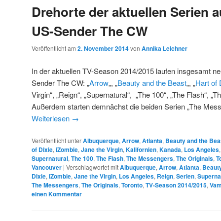
Drehorte der aktuellen Serien 
US-Sender The CW
Veröffentlicht am
2. November 2014
von
Annika Leichner
In der aktuellen TV-Season 2014/2015 laufen insgesamt ne
Sender The CW: „
Arrow
„, „
Beauty and the Beast
„, „
Hart of 
Virgin“, „Reign“, „Supernatural“, „The 100“, „The Flash“, „Th
Außerdem starten demnächst die beiden Serien „The Mess
Weiterlesen
→
Veröffentlicht unter
Albuquerque
,
Arrow
,
Atlanta
,
Beauty and the Bea
of Dixie
,
iZombie
,
Jane the Virgin
,
Kalifornien
,
Kanada
,
Los Angeles
Supernatural
,
The 100
,
The Flash
,
The Messengers
,
The Originals
,
T
Vancouver
|
Verschlagwortet mit
Albuquerque
,
Arrow
,
Atlanta
,
Beauty
Dixie
,
iZombie
,
Jane the Virgin
,
Los Angeles
,
Reign
,
Serien
,
Superna
The Messengers
,
The Originals
,
Toronto
,
TV-Season 2014/2015
,
Vam
einen Kommentar