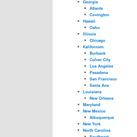
Georgia
Atlanta
Covington
Hawaii
Oahu
Illinois
Chicago
Kalifornien
Burbank
Culver City
Los Angeles
Pasadena
San Francisco
Santa Ana
Louisiana
New Orleans
Maryland
New Mexico
Albuquerque
New York
North Carolina
Southport