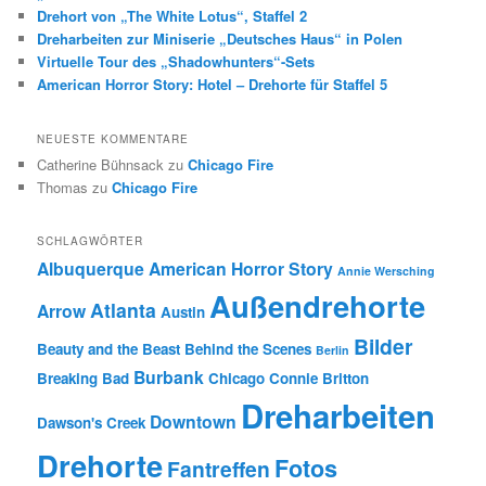
Drehort von „The White Lotus“, Staffel 2
Dreharbeiten zur Miniserie „Deutsches Haus“ in Polen
Virtuelle Tour des „Shadowhunters“-Sets
American Horror Story: Hotel – Drehorte für Staffel 5
NEUESTE KOMMENTARE
Catherine Bühnsack
zu
Chicago Fire
Thomas
zu
Chicago Fire
SCHLAGWÖRTER
Albuquerque
American Horror Story
Annie Wersching
Außendrehorte
Atlanta
Arrow
Austin
Bilder
Beauty and the Beast
Behind the Scenes
Berlin
Burbank
Breaking Bad
Chicago
Connie Britton
Dreharbeiten
Downtown
Dawson's Creek
Drehorte
Fotos
Fantreffen