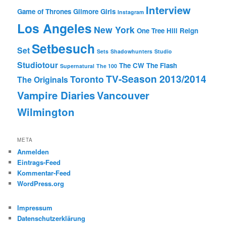
Interview
Game of Thrones
Gilmore Girls
Instagram
Los Angeles
New York
One Tree Hill
Reign
Setbesuch
Set
Sets
Shadowhunters
Studio
Studiotour
The CW
The Flash
Supernatural
The 100
TV-Season 2013/2014
Toronto
The Originals
Vampire Diaries
Vancouver
Wilmington
META
Anmelden
Eintrags-Feed
Kommentar-Feed
WordPress.org
Impressum
Datenschutzerklärung