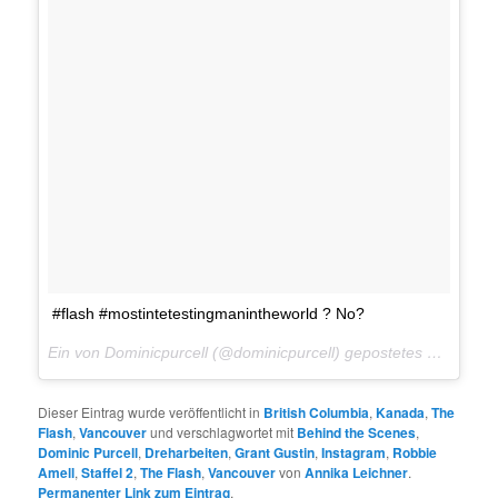
#flash #mostintetestingmanintheworld ? No?
Ein von Dominicpurcell (@dominicpurcell) gepostetes Foto am
1
Dieser Eintrag wurde veröffentlicht in
British Columbia
,
Kanada
,
The
Flash
,
Vancouver
und verschlagwortet mit
Behind the Scenes
,
Dominic Purcell
,
Dreharbeiten
,
Grant Gustin
,
Instagram
,
Robbie
Amell
,
Staffel 2
,
The Flash
,
Vancouver
von
Annika Leichner
.
Permanenter Link zum Eintrag
.