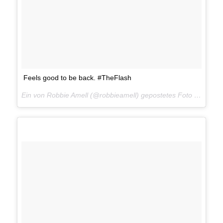
Feels good to be back. #TheFlash
Ein von Robbie Amell (@robbieamell) gepostetes Foto am
16. J