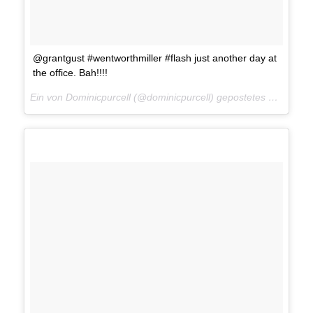
@grantgust #wentworthmiller #flash just another day at
the office. Bah!!!!
Ein von Dominicpurcell (@dominicpurcell) gepostetes Foto am
1