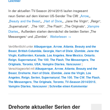
Leichner
In der aktuellen TV-Season 2014/2015 laufen insgesamt
neun Serien auf dem kleinen US-Sender The CW: „
Arrow
„,
„
Beauty and the Beast
„, „
Hart of Dixie
„, „Jane the Virgin“, „Reign“,
„Supernatural“, „The 100“, „The Flash“, „The Originals“, „
Vampire
Diaries
„. Außerdem starten demnächst die beiden Serien „The
Messengers“ und „iZombie“.
Weiterlesen
→
Veröffentlicht unter
Albuquerque
,
Arrow
,
Atlanta
,
Beauty and the
Beast
,
British Columbia
,
Georgia
,
Hart of Dixie
,
iZombie
,
Jane the
Virgin
,
Kalifornien
,
Kanada
,
Los Angeles
,
New Mexico
,
Ontario
,
Reign
,
Supernatural
,
The 100
,
The Flash
,
The Messengers
,
The
Originals
,
Toronto
,
USA
,
Vampire Diaries
,
Vancouver
|
Verschlagwortet mit
Albuquerque
,
Arrow
,
Atlanta
,
Beauty and the
Beast
,
Drehorte
,
Hart of Dixie
,
iZombie
,
Jane the Virgin
,
Los
Angeles
,
Reign
,
Serien
,
Supernatural
,
The 100
,
The CW
,
The Flash
,
The Messengers
,
The Originals
,
Toronto
,
TV-Season 2014/2015
,
Vampire Diaries
,
Vancouver
|
Schreibe einen Kommentar
Drehorte aktueller Serien der