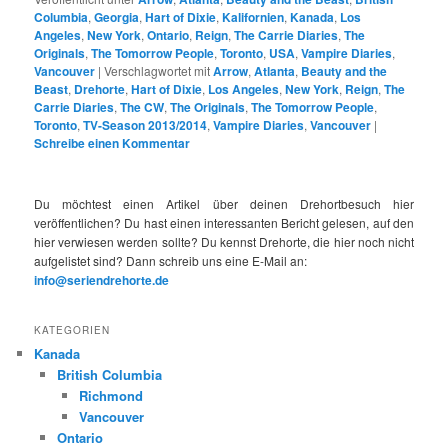
Columbia
,
Georgia
,
Hart of Dixie
,
Kalifornien
,
Kanada
,
Los
Angeles
,
New York
,
Ontario
,
Reign
,
The Carrie Diaries
,
The
Originals
,
The Tomorrow People
,
Toronto
,
USA
,
Vampire Diaries
,
Vancouver
|
Verschlagwortet mit
Arrow
,
Atlanta
,
Beauty and the
Beast
,
Drehorte
,
Hart of Dixie
,
Los Angeles
,
New York
,
Reign
,
The
Carrie Diaries
,
The CW
,
The Originals
,
The Tomorrow People
,
Toronto
,
TV-Season 2013/2014
,
Vampire Diaries
,
Vancouver
|
Schreibe einen Kommentar
Du möchtest einen Artikel über deinen Drehortbesuch hier
veröffentlichen? Du hast einen interessanten Bericht gelesen, auf den
hier verwiesen werden sollte? Du kennst Drehorte, die hier noch nicht
aufgelistet sind? Dann schreib uns eine E-Mail an:
info@seriendrehorte.de
KATEGORIEN
Kanada
British Columbia
Richmond
Vancouver
Ontario