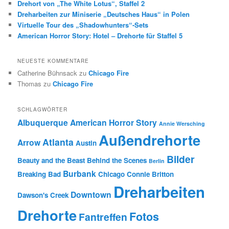
Drehort von „The White Lotus“, Staffel 2
Dreharbeiten zur Miniserie „Deutsches Haus“ in Polen
Virtuelle Tour des „Shadowhunters“-Sets
American Horror Story: Hotel – Drehorte für Staffel 5
NEUESTE KOMMENTARE
Catherine Bühnsack
zu
Chicago Fire
Thomas
zu
Chicago Fire
SCHLAGWÖRTER
Albuquerque
American Horror Story
Annie Wersching
Außendrehorte
Atlanta
Arrow
Austin
Bilder
Beauty and the Beast
Behind the Scenes
Berlin
Burbank
Breaking Bad
Chicago
Connie Britton
Dreharbeiten
Downtown
Dawson's Creek
Drehorte
Fotos
Fantreffen