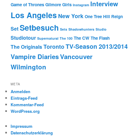
Interview
Game of Thrones
Gilmore Girls
Instagram
Los Angeles
New York
One Tree Hill
Reign
Setbesuch
Set
Sets
Shadowhunters
Studio
Studiotour
The CW
The Flash
Supernatural
The 100
TV-Season 2013/2014
Toronto
The Originals
Vampire Diaries
Vancouver
Wilmington
META
Anmelden
Eintrags-Feed
Kommentar-Feed
WordPress.org
Impressum
Datenschutzerklärung