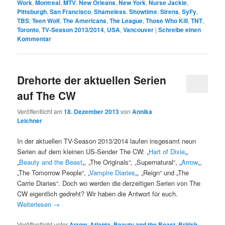
Work
,
Montreal
,
MTV
,
New Orleans
,
New York
,
Nurse Jackie
,
Pittsburgh
,
San Francisco
,
Shameless
,
Showtime
,
Sirens
,
SyFy
,
TBS
,
Teen Wolf
,
The Americans
,
The League
,
Those Who Kill
,
TNT
,
Toronto
,
TV-Season 2013/2014
,
USA
,
Vancouver
|
Schreibe einen
Kommentar
Drehorte der aktuellen Serien
auf The CW
Veröffentlicht am
18. Dezember 2013
von
Annika
Leichner
In der aktuellen TV-Season 2013/2014 laufen insgesamt neun
Serien auf dem kleinen US-Sender The CW: „
Hart of Dixie
„,
„
Beauty and the Beast
„, „The Originals“, „Supernatural“, „
Arrow
„,
„The Tomorrow People“, „
Vampire Diaries
„, „Reign“ und „The
Carrie Diaries“. Doch wo werden die derzeitigen Serien von The
CW eigentlich gedreht? Wir haben die Antwort für euch.
Weiterlesen
→
Veröffentlicht unter
Arrow
,
Atlanta
,
Beauty and the Beast
,
British