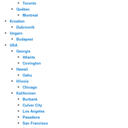
Toronto
Québec
Montreal
Kroatien
Dubrovnik
Ungarn
Budapest
USA
Georgia
Atlanta
Covington
Hawaii
Oahu
Illinois
Chicago
Kalifornien
Burbank
Culver City
Los Angeles
Pasadena
San Francisco