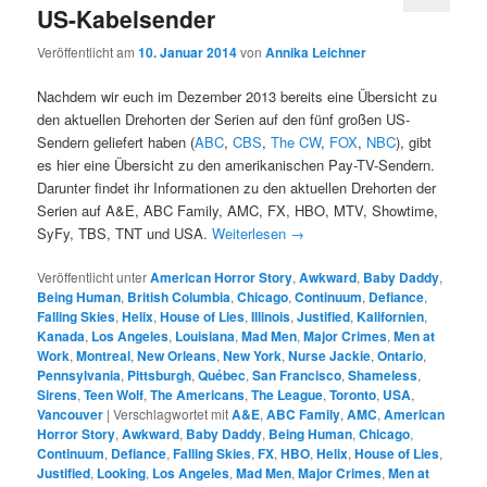
US-Kabelsender
Veröffentlicht am
10. Januar 2014
von
Annika Leichner
Nachdem wir euch im Dezember 2013 bereits eine Übersicht zu
den aktuellen Drehorten der Serien auf den fünf großen US-
Sendern geliefert haben (
ABC
,
CBS
,
The CW
,
FOX
,
NBC
), gibt
es hier eine Übersicht zu den amerikanischen Pay-TV-Sendern.
Darunter findet ihr Informationen zu den aktuellen Drehorten der
Serien auf A&E, ABC Family, AMC, FX, HBO, MTV, Showtime,
SyFy, TBS, TNT und USA.
Weiterlesen
→
Veröffentlicht unter
American Horror Story
,
Awkward
,
Baby Daddy
,
Being Human
,
British Columbia
,
Chicago
,
Continuum
,
Defiance
,
Falling Skies
,
Helix
,
House of Lies
,
Illinois
,
Justified
,
Kalifornien
,
Kanada
,
Los Angeles
,
Louisiana
,
Mad Men
,
Major Crimes
,
Men at
Work
,
Montreal
,
New Orleans
,
New York
,
Nurse Jackie
,
Ontario
,
Pennsylvania
,
Pittsburgh
,
Québec
,
San Francisco
,
Shameless
,
Sirens
,
Teen Wolf
,
The Americans
,
The League
,
Toronto
,
USA
,
Vancouver
|
Verschlagwortet mit
A&E
,
ABC Family
,
AMC
,
American
Horror Story
,
Awkward
,
Baby Daddy
,
Being Human
,
Chicago
,
Continuum
,
Defiance
,
Falling Skies
,
FX
,
HBO
,
Helix
,
House of Lies
,
Justified
,
Looking
,
Los Angeles
,
Mad Men
,
Major Crimes
,
Men at