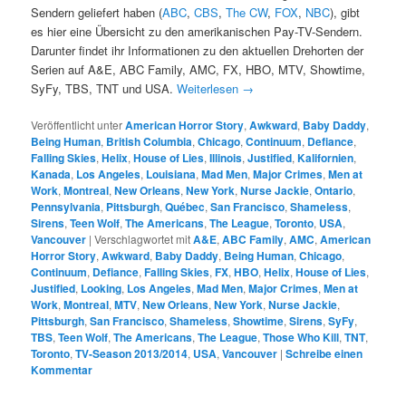
Sendern geliefert haben (
ABC
,
CBS
,
The CW
,
FOX
,
NBC
), gibt
es hier eine Übersicht zu den amerikanischen Pay-TV-Sendern.
Darunter findet ihr Informationen zu den aktuellen Drehorten der
Serien auf A&E, ABC Family, AMC, FX, HBO, MTV, Showtime,
SyFy, TBS, TNT und USA.
Weiterlesen
→
Veröffentlicht unter
American Horror Story
,
Awkward
,
Baby Daddy
,
Being Human
,
British Columbia
,
Chicago
,
Continuum
,
Defiance
,
Falling Skies
,
Helix
,
House of Lies
,
Illinois
,
Justified
,
Kalifornien
,
Kanada
,
Los Angeles
,
Louisiana
,
Mad Men
,
Major Crimes
,
Men at
Work
,
Montreal
,
New Orleans
,
New York
,
Nurse Jackie
,
Ontario
,
Pennsylvania
,
Pittsburgh
,
Québec
,
San Francisco
,
Shameless
,
Sirens
,
Teen Wolf
,
The Americans
,
The League
,
Toronto
,
USA
,
Vancouver
|
Verschlagwortet mit
A&E
,
ABC Family
,
AMC
,
American
Horror Story
,
Awkward
,
Baby Daddy
,
Being Human
,
Chicago
,
Continuum
,
Defiance
,
Falling Skies
,
FX
,
HBO
,
Helix
,
House of Lies
,
Justified
,
Looking
,
Los Angeles
,
Mad Men
,
Major Crimes
,
Men at
Work
,
Montreal
,
MTV
,
New Orleans
,
New York
,
Nurse Jackie
,
Pittsburgh
,
San Francisco
,
Shameless
,
Showtime
,
Sirens
,
SyFy
,
TBS
,
Teen Wolf
,
The Americans
,
The League
,
Those Who Kill
,
TNT
,
Toronto
,
TV-Season 2013/2014
,
USA
,
Vancouver
|
Schreibe einen
Kommentar