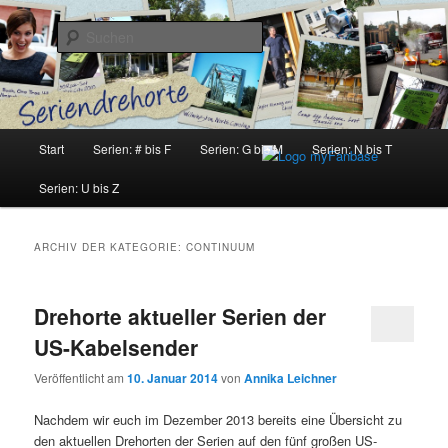
Zum
Zum
Inhalt
sekundären
Suchen
wechseln
Inhalt
wechseln
Seriendrehorte
Hauptmenü
Start
Serien: # bis F
Serien: G bis M
Serien: N bis T
Serien: U bis Z
ARCHIV DER KATEGORIE:
CONTINUUM
Drehorte aktueller Serien der
US-Kabelsender
Veröffentlicht am
10. Januar 2014
von
Annika Leichner
Nachdem wir euch im Dezember 2013 bereits eine Übersicht zu
den aktuellen Drehorten der Serien auf den fünf großen US-