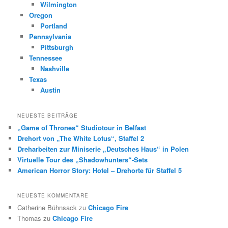
Wilmington
Oregon
Portland
Pennsylvania
Pittsburgh
Tennessee
Nashville
Texas
Austin
NEUESTE BEITRÄGE
„Game of Thrones“ Studiotour in Belfast
Drehort von „The White Lotus“, Staffel 2
Dreharbeiten zur Miniserie „Deutsches Haus“ in Polen
Virtuelle Tour des „Shadowhunters“-Sets
American Horror Story: Hotel – Drehorte für Staffel 5
NEUESTE KOMMENTARE
Catherine Bühnsack
zu
Chicago Fire
Thomas
zu
Chicago Fire