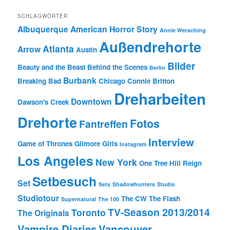
SCHLAGWÖRTER
Albuquerque
American Horror Story
Annie Wersching
Außendrehorte
Atlanta
Arrow
Austin
Bilder
Beauty and the Beast
Behind the Scenes
Berlin
Burbank
Breaking Bad
Chicago
Connie Britton
Dreharbeiten
Downtown
Dawson's Creek
Drehorte
Fotos
Fantreffen
Interview
Game of Thrones
Gilmore Girls
Instagram
Los Angeles
New York
One Tree Hill
Reign
Setbesuch
Set
Sets
Shadowhunters
Studio
Studiotour
The CW
The Flash
Supernatural
The 100
TV-Season 2013/2014
Toronto
The Originals
Vampire Diaries
Vancouver