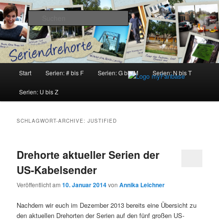
Zum
Zum
Inhalt
sekundären
Suchen
wechseln
Inhalt
wechseln
Seriendrehorte
Hauptmenü
Start
Serien: # bis F
Serien: G bis M
Serien: N bis T
Serien: U bis Z
SCHLAGWORT-ARCHIVE:
JUSTIFIED
Drehorte aktueller Serien der
US-Kabelsender
Veröffentlicht am
10. Januar 2014
von
Annika Leichner
Nachdem wir euch im Dezember 2013 bereits eine Übersicht zu
den aktuellen Drehorten der Serien auf den fünf großen US-