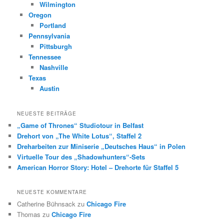
Wilmington
Oregon
Portland
Pennsylvania
Pittsburgh
Tennessee
Nashville
Texas
Austin
NEUESTE BEITRÄGE
„Game of Thrones“ Studiotour in Belfast
Drehort von „The White Lotus“, Staffel 2
Dreharbeiten zur Miniserie „Deutsches Haus“ in Polen
Virtuelle Tour des „Shadowhunters“-Sets
American Horror Story: Hotel – Drehorte für Staffel 5
NEUESTE KOMMENTARE
Catherine Bühnsack
zu
Chicago Fire
Thomas
zu
Chicago Fire