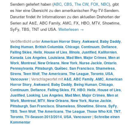
Sendern geliefert haben (
ABC
,
CBS
,
The CW
,
FOX
,
NBC
), gibt
es hier eine Übersicht zu den amerikanischen Pay-TV-Sendern.
Darunter findet ihr Informationen zu den aktuellen Drehorten der
Serien auf A&E, ABC Family, AMC, FX, HBO, MTV, Showtime,
SyFy, TBS, TNT und USA.
Weiterlesen
→
Veröffentlicht unter
American Horror Story
,
Awkward
,
Baby Daddy
,
Being Human
,
British Columbia
,
Chicago
,
Continuum
,
Defiance
,
Falling Skies
,
Helix
,
House of Lies
,
Illinois
,
Justified
,
Kalifornien
,
Kanada
,
Los Angeles
,
Louisiana
,
Mad Men
,
Major Crimes
,
Men at
Work
,
Montreal
,
New Orleans
,
New York
,
Nurse Jackie
,
Ontario
,
Pennsylvania
,
Pittsburgh
,
Québec
,
San Francisco
,
Shameless
,
Sirens
,
Teen Wolf
,
The Americans
,
The League
,
Toronto
,
USA
,
Vancouver
|
Verschlagwortet mit
A&E
,
ABC Family
,
AMC
,
American
Horror Story
,
Awkward
,
Baby Daddy
,
Being Human
,
Chicago
,
Continuum
,
Defiance
,
Falling Skies
,
FX
,
HBO
,
Helix
,
House of Lies
,
Justified
,
Looking
,
Los Angeles
,
Mad Men
,
Major Crimes
,
Men at
Work
,
Montreal
,
MTV
,
New Orleans
,
New York
,
Nurse Jackie
,
Pittsburgh
,
San Francisco
,
Shameless
,
Showtime
,
Sirens
,
SyFy
,
TBS
,
Teen Wolf
,
The Americans
,
The League
,
Those Who Kill
,
TNT
,
Toronto
,
TV-Season 2013/2014
,
USA
,
Vancouver
|
Schreibe einen
Kommentar