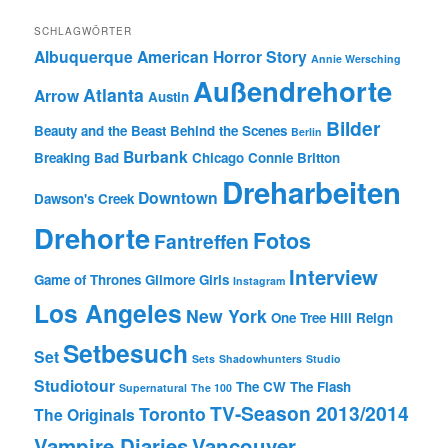
SCHLAGWÖRTER
Albuquerque
American Horror Story
Annie Wersching
Außendrehorte
Atlanta
Arrow
Austin
Bilder
Beauty and the Beast
Behind the Scenes
Berlin
Burbank
Breaking Bad
Chicago
Connie Britton
Dreharbeiten
Downtown
Dawson's Creek
Drehorte
Fotos
Fantreffen
Interview
Game of Thrones
Gilmore Girls
Instagram
Los Angeles
New York
One Tree Hill
Reign
Setbesuch
Set
Sets
Shadowhunters
Studio
Studiotour
The CW
The Flash
Supernatural
The 100
TV-Season 2013/2014
Toronto
The Originals
Vampire Diaries
Vancouver