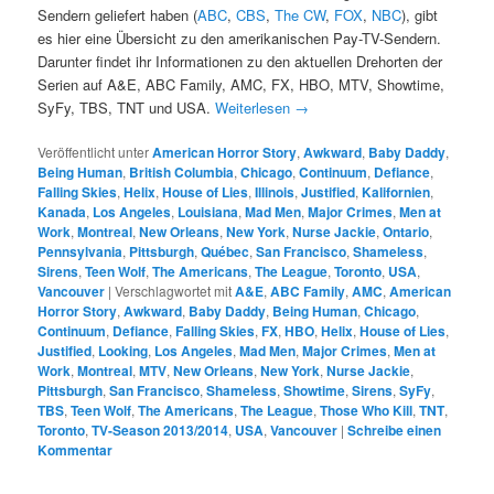
Sendern geliefert haben (
ABC
,
CBS
,
The CW
,
FOX
,
NBC
), gibt
es hier eine Übersicht zu den amerikanischen Pay-TV-Sendern.
Darunter findet ihr Informationen zu den aktuellen Drehorten der
Serien auf A&E, ABC Family, AMC, FX, HBO, MTV, Showtime,
SyFy, TBS, TNT und USA.
Weiterlesen
→
Veröffentlicht unter
American Horror Story
,
Awkward
,
Baby Daddy
,
Being Human
,
British Columbia
,
Chicago
,
Continuum
,
Defiance
,
Falling Skies
,
Helix
,
House of Lies
,
Illinois
,
Justified
,
Kalifornien
,
Kanada
,
Los Angeles
,
Louisiana
,
Mad Men
,
Major Crimes
,
Men at
Work
,
Montreal
,
New Orleans
,
New York
,
Nurse Jackie
,
Ontario
,
Pennsylvania
,
Pittsburgh
,
Québec
,
San Francisco
,
Shameless
,
Sirens
,
Teen Wolf
,
The Americans
,
The League
,
Toronto
,
USA
,
Vancouver
|
Verschlagwortet mit
A&E
,
ABC Family
,
AMC
,
American
Horror Story
,
Awkward
,
Baby Daddy
,
Being Human
,
Chicago
,
Continuum
,
Defiance
,
Falling Skies
,
FX
,
HBO
,
Helix
,
House of Lies
,
Justified
,
Looking
,
Los Angeles
,
Mad Men
,
Major Crimes
,
Men at
Work
,
Montreal
,
MTV
,
New Orleans
,
New York
,
Nurse Jackie
,
Pittsburgh
,
San Francisco
,
Shameless
,
Showtime
,
Sirens
,
SyFy
,
TBS
,
Teen Wolf
,
The Americans
,
The League
,
Those Who Kill
,
TNT
,
Toronto
,
TV-Season 2013/2014
,
USA
,
Vancouver
|
Schreibe einen
Kommentar