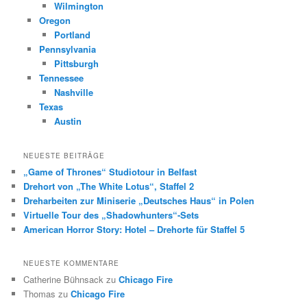
Wilmington
Oregon
Portland
Pennsylvania
Pittsburgh
Tennessee
Nashville
Texas
Austin
NEUESTE BEITRÄGE
„Game of Thrones“ Studiotour in Belfast
Drehort von „The White Lotus“, Staffel 2
Dreharbeiten zur Miniserie „Deutsches Haus“ in Polen
Virtuelle Tour des „Shadowhunters“-Sets
American Horror Story: Hotel – Drehorte für Staffel 5
NEUESTE KOMMENTARE
Catherine Bühnsack
zu
Chicago Fire
Thomas
zu
Chicago Fire