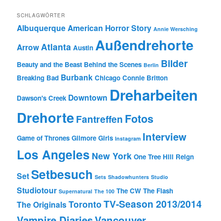
SCHLAGWÖRTER
Albuquerque
American Horror Story
Annie Wersching
Außendrehorte
Atlanta
Arrow
Austin
Bilder
Beauty and the Beast
Behind the Scenes
Berlin
Burbank
Breaking Bad
Chicago
Connie Britton
Dreharbeiten
Downtown
Dawson's Creek
Drehorte
Fotos
Fantreffen
Interview
Game of Thrones
Gilmore Girls
Instagram
Los Angeles
New York
One Tree Hill
Reign
Setbesuch
Set
Sets
Shadowhunters
Studio
Studiotour
The CW
The Flash
Supernatural
The 100
TV-Season 2013/2014
Toronto
The Originals
Vampire Diaries
Vancouver