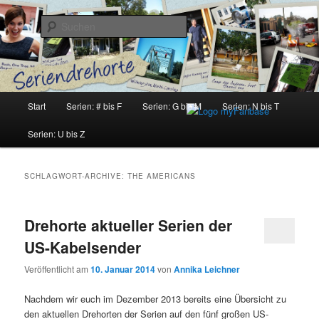
Zum
Zum
Inhalt
sekundären
Suchen
wechseln
Inhalt
wechseln
Seriendrehorte
Hauptmenü
Start
Serien: # bis F
Serien: G bis M
Serien: N bis T
Serien: U bis Z
SCHLAGWORT-ARCHIVE:
THE AMERICANS
Drehorte aktueller Serien der
US-Kabelsender
Veröffentlicht am
10. Januar 2014
von
Annika Leichner
Nachdem wir euch im Dezember 2013 bereits eine Übersicht zu
den aktuellen Drehorten der Serien auf den fünf großen US-