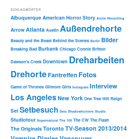
SCHLAGWÖRTER
Albuquerque
American Horror Story
Annie Wersching
Außendrehorte
Atlanta
Arrow
Austin
Bilder
Beauty and the Beast
Behind the Scenes
Berlin
Burbank
Breaking Bad
Chicago
Connie Britton
Dreharbeiten
Downtown
Dawson's Creek
Drehorte
Fotos
Fantreffen
Interview
Game of Thrones
Gilmore Girls
Instagram
Los Angeles
New York
One Tree Hill
Reign
Setbesuch
Set
Sets
Shadowhunters
Studio
Studiotour
The CW
The Flash
Supernatural
The 100
TV-Season 2013/2014
Toronto
The Originals
Vampire Diaries
Vancouver