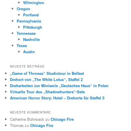
Wilmington
Oregon
Portland
Pennsylvania
Pittsburgh
Tennessee
Nashville
Texas
Austin
NEUESTE BEITRÄGE
„Game of Thrones“ Studiotour in Belfast
Drehort von „The White Lotus“, Staffel 2
Dreharbeiten zur Miniserie „Deutsches Haus“ in Polen
Virtuelle Tour des „Shadowhunters“-Sets
American Horror Story: Hotel – Drehorte für Staffel 5
NEUESTE KOMMENTARE
Catherine Bühnsack
zu
Chicago Fire
Thomas
zu
Chicago Fire