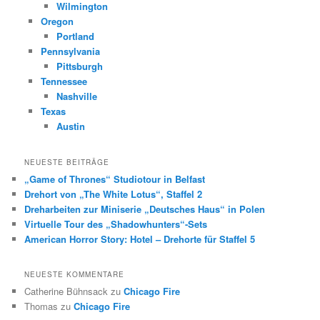
Wilmington
Oregon
Portland
Pennsylvania
Pittsburgh
Tennessee
Nashville
Texas
Austin
NEUESTE BEITRÄGE
„Game of Thrones“ Studiotour in Belfast
Drehort von „The White Lotus“, Staffel 2
Dreharbeiten zur Miniserie „Deutsches Haus“ in Polen
Virtuelle Tour des „Shadowhunters“-Sets
American Horror Story: Hotel – Drehorte für Staffel 5
NEUESTE KOMMENTARE
Catherine Bühnsack
zu
Chicago Fire
Thomas
zu
Chicago Fire