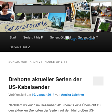
Zum
Zum
Inhalt
sekundären
Suchen
wechseln
Inhalt
wechseln
Seriendrehorte
Hauptmenü
Start
Serien: # bis F
Serien: G bis M
Serien: N bis T
Serien: U bis Z
SCHLAGWORT-ARCHIVE:
HOUSE OF LIES
Drehorte aktueller Serien der
US-Kabelsender
Veröffentlicht am
10. Januar 2014
von
Annika Leichner
Nachdem wir euch im Dezember 2013 bereits eine Übersicht zu
den aktuellen Drehorten der Serien auf den fünf großen US-