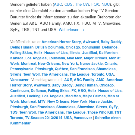
Sendern geliefert haben (
ABC
,
CBS
,
The CW
,
FOX
,
NBC
), gibt
es hier eine Übersicht zu den amerikanischen Pay-TV-Sendern.
Darunter findet ihr Informationen zu den aktuellen Drehorten der
Serien auf A&E, ABC Family, AMC, FX, HBO, MTV, Showtime,
SyFy, TBS, TNT und USA.
Weiterlesen
→
Veröffentlicht unter
American Horror Story
,
Awkward
,
Baby Daddy
,
Being Human
,
British Columbia
,
Chicago
,
Continuum
,
Defiance
,
Falling Skies
,
Helix
,
House of Lies
,
Illinois
,
Justified
,
Kalifornien
,
Kanada
,
Los Angeles
,
Louisiana
,
Mad Men
,
Major Crimes
,
Men at
Work
,
Montreal
,
New Orleans
,
New York
,
Nurse Jackie
,
Ontario
,
Pennsylvania
,
Pittsburgh
,
Québec
,
San Francisco
,
Shameless
,
Sirens
,
Teen Wolf
,
The Americans
,
The League
,
Toronto
,
USA
,
Vancouver
|
Verschlagwortet mit
A&E
,
ABC Family
,
AMC
,
American
Horror Story
,
Awkward
,
Baby Daddy
,
Being Human
,
Chicago
,
Continuum
,
Defiance
,
Falling Skies
,
FX
,
HBO
,
Helix
,
House of Lies
,
Justified
,
Looking
,
Los Angeles
,
Mad Men
,
Major Crimes
,
Men at
Work
,
Montreal
,
MTV
,
New Orleans
,
New York
,
Nurse Jackie
,
Pittsburgh
,
San Francisco
,
Shameless
,
Showtime
,
Sirens
,
SyFy
,
TBS
,
Teen Wolf
,
The Americans
,
The League
,
Those Who Kill
,
TNT
,
Toronto
,
TV-Season 2013/2014
,
USA
,
Vancouver
|
Schreibe einen
Kommentar