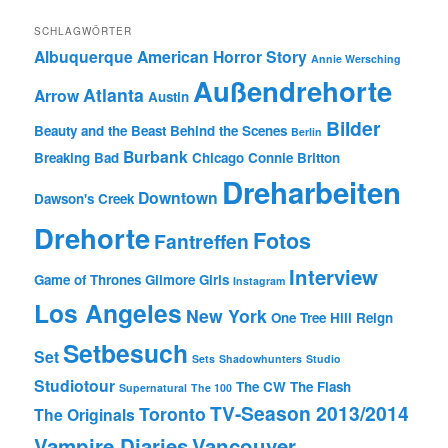
SCHLAGWÖRTER
Albuquerque
American Horror Story
Annie Wersching
Außendrehorte
Atlanta
Arrow
Austin
Bilder
Beauty and the Beast
Behind the Scenes
Berlin
Burbank
Breaking Bad
Chicago
Connie Britton
Dreharbeiten
Downtown
Dawson's Creek
Drehorte
Fotos
Fantreffen
Interview
Game of Thrones
Gilmore Girls
Instagram
Los Angeles
New York
One Tree Hill
Reign
Setbesuch
Set
Sets
Shadowhunters
Studio
Studiotour
The CW
The Flash
Supernatural
The 100
TV-Season 2013/2014
Toronto
The Originals
Vampire Diaries
Vancouver