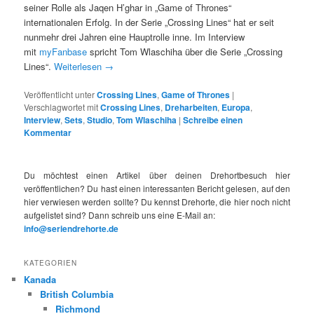
seiner Rolle als Jaqen H’ghar in „Game of Thrones“
internationalen Erfolg. In der Serie „Crossing Lines“ hat er seit
nunmehr drei Jahren eine Hauptrolle inne. Im Interview
mit
myFanbase
spricht Tom Wlaschiha über die Serie „Crossing
Lines“.
Weiterlesen
→
Veröffentlicht unter
Crossing Lines
,
Game of Thrones
|
Verschlagwortet mit
Crossing Lines
,
Dreharbeiten
,
Europa
,
Interview
,
Sets
,
Studio
,
Tom Wlaschiha
|
Schreibe einen
Kommentar
Du möchtest einen Artikel über deinen Drehortbesuch hier
veröffentlichen? Du hast einen interessanten Bericht gelesen, auf den
hier verwiesen werden sollte? Du kennst Drehorte, die hier noch nicht
aufgelistet sind? Dann schreib uns eine E-Mail an:
info@seriendrehorte.de
KATEGORIEN
Kanada
British Columbia
Richmond