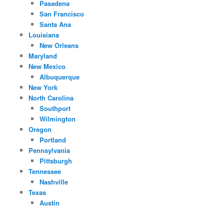
Pasadena
San Francisco
Santa Ana
Louisiana
New Orleans
Maryland
New Mexico
Albuquerque
New York
North Carolina
Southport
Wilmington
Oregon
Portland
Pennsylvania
Pittsburgh
Tennessee
Nashville
Texas
Austin