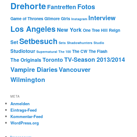
Drehorte
Fotos
Fantreffen
Interview
Game of Thrones
Gilmore Girls
Instagram
Los Angeles
New York
One Tree Hill
Reign
Setbesuch
Set
Sets
Shadowhunters
Studio
Studiotour
The CW
The Flash
Supernatural
The 100
TV-Season 2013/2014
Toronto
The Originals
Vampire Diaries
Vancouver
Wilmington
META
Anmelden
Eintrags-Feed
Kommentar-Feed
WordPress.org