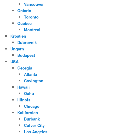
Vancouver
Ontario
Toronto
Québec
Montreal
Kroatien
Dubrovnik
Ungarn
Budapest
USA
Georgia
Atlanta
Covington
Hawaii
Oahu
Illinois
Chicago
Kalifornien
Burbank
Culver City
Los Angeles