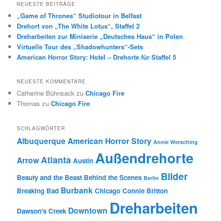
NEUESTE BEITRÄGE
„Game of Thrones“ Studiotour in Belfast
Drehort von „The White Lotus“, Staffel 2
Dreharbeiten zur Miniserie „Deutsches Haus“ in Polen
Virtuelle Tour des „Shadowhunters“-Sets
American Horror Story: Hotel – Drehorte für Staffel 5
NEUESTE KOMMENTARE
Catherine Bühnsack
zu
Chicago Fire
Thomas
zu
Chicago Fire
SCHLAGWÖRTER
Albuquerque
American Horror Story
Annie Wersching
Außendrehorte
Atlanta
Arrow
Austin
Bilder
Beauty and the Beast
Behind the Scenes
Berlin
Burbank
Breaking Bad
Chicago
Connie Britton
Dreharbeiten
Downtown
Dawson's Creek