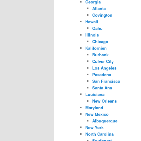
Georgia
Atlanta
Covington
Hawaii
Oahu
Illinois
Chicago
Kalifornien
Burbank
Culver City
Los Angeles
Pasadena
San Francisco
Santa Ana
Louisiana
New Orleans
Maryland
New Mexico
Albuquerque
New York
North Carolina
Southport