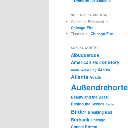
– Drehorte für Staffel 5
NEUESTE KOMMENTARE
Catherine Bühnsack
zu
Chicago Fire
Thomas
zu
Chicago Fire
SCHLAGWÖRTER
Albuquerque
American Horror Story
Arrow
Annie Wersching
Atlanta
Austin
Außendrehorte
Beauty and the Beast
Behind the Scenes
Berlin
Bilder
Breaking Bad
Burbank
Chicago
Connie Britton