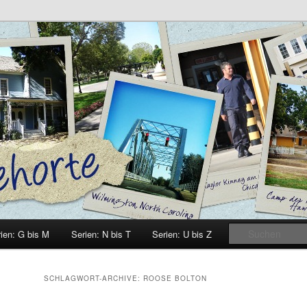
e
ien: G bis M
Serien: N bis T
Serien: U bis Z
SCHLAGWORT-ARCHIVE:
ROOSE BOLTON