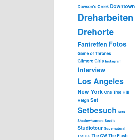
Downtown
Dawson's Creek
Dreharbeiten
Drehorte
Fotos
Fantreffen
Game of Thrones
Gilmore Girls
Instagram
Interview
Los Angeles
New York
One Tree Hill
Set
Reign
Setbesuch
Sets
Shadowhunters
Studio
Studiotour
Supernatural
The CW
The Flash
The 100