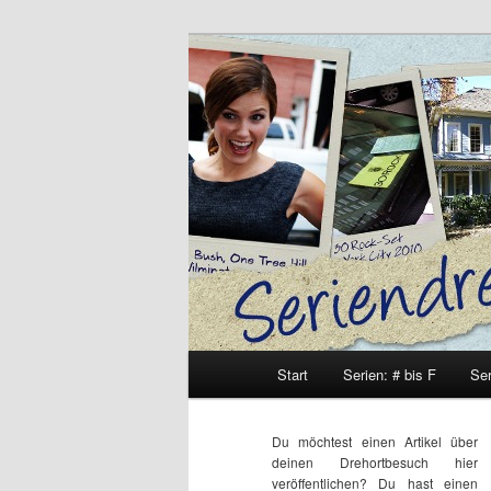
Zum
Zum
Inhalt
sekundären
wechseln
Inhalt
Seriendrehort
wechseln
Hauptmenü
Start
Serien: # bis F
Ser
Du möchtest einen Artikel über
deinen Drehortbesuch hier
veröffentlichen? Du hast einen