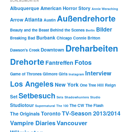
SCHLAGWÖRTER
Albuquerque
American Horror Story
Annie Wersching
Außendrehorte
Atlanta
Arrow
Austin
Bilder
Beauty and the Beast
Behind the Scenes
Berlin
Burbank
Breaking Bad
Chicago
Connie Britton
Dreharbeiten
Downtown
Dawson's Creek
Drehorte
Fotos
Fantreffen
Interview
Game of Thrones
Gilmore Girls
Instagram
Los Angeles
New York
One Tree Hill
Reign
Setbesuch
Set
Sets
Shadowhunters
Studio
Studiotour
The CW
The Flash
Supernatural
The 100
TV-Season 2013/2014
Toronto
The Originals
Vampire Diaries
Vancouver