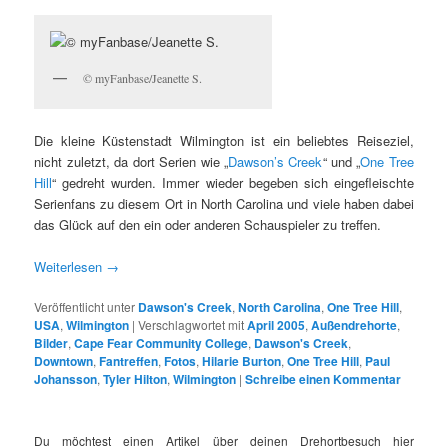
© myFanbase/Jeanette S.
Die kleine Küstenstadt Wilmington ist ein beliebtes Reiseziel,
nicht zuletzt, da dort Serien wie „
Dawson’s Creek
“ und „
One Tree
Hill
“ gedreht wurden. Immer wieder begeben sich eingefleischte
Serienfans zu diesem Ort in North Carolina und viele haben dabei
das Glück auf den ein oder anderen Schauspieler zu treffen.
Weiterlesen
→
Veröffentlicht unter
Dawson's Creek
,
North Carolina
,
One Tree Hill
,
USA
,
Wilmington
|
Verschlagwortet mit
April 2005
,
Außendrehorte
,
Bilder
,
Cape Fear Community College
,
Dawson's Creek
,
Downtown
,
Fantreffen
,
Fotos
,
Hilarie Burton
,
One Tree Hill
,
Paul
Johansson
,
Tyler Hilton
,
Wilmington
|
Schreibe einen Kommentar
Du möchtest einen Artikel über deinen Drehortbesuch hier