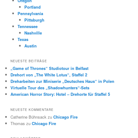
Oregon
Portland
Pennsylvania
Pittsburgh
Tennessee
Nashville
Texas
Austin
NEUESTE BEITRÄGE
„Game of Thrones“ Studiotour in Belfast
Drehort von „The White Lotus“, Staffel 2
Dreharbeiten zur Miniserie „Deutsches Haus“ in Polen
Virtuelle Tour des „Shadowhunters“-Sets
American Horror Story: Hotel – Drehorte für Staffel 5
NEUESTE KOMMENTARE
Catherine Bühnsack
zu
Chicago Fire
Thomas
zu
Chicago Fire