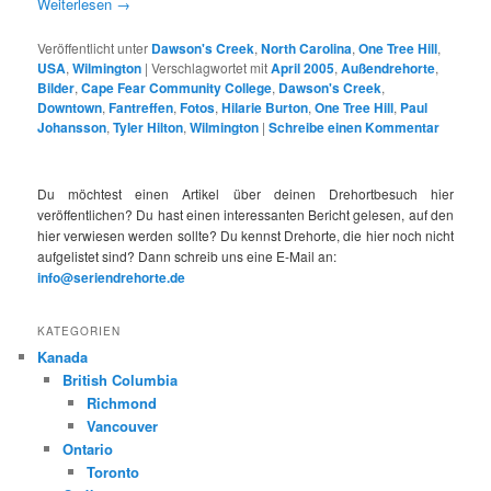
Weiterlesen
→
Veröffentlicht unter
Dawson's Creek
,
North Carolina
,
One Tree Hill
,
USA
,
Wilmington
|
Verschlagwortet mit
April 2005
,
Außendrehorte
,
Bilder
,
Cape Fear Community College
,
Dawson's Creek
,
Downtown
,
Fantreffen
,
Fotos
,
Hilarie Burton
,
One Tree Hill
,
Paul
Johansson
,
Tyler Hilton
,
Wilmington
|
Schreibe einen Kommentar
Du möchtest einen Artikel über deinen Drehortbesuch hier
veröffentlichen? Du hast einen interessanten Bericht gelesen, auf den
hier verwiesen werden sollte? Du kennst Drehorte, die hier noch nicht
aufgelistet sind? Dann schreib uns eine E-Mail an:
info@seriendrehorte.de
KATEGORIEN
Kanada
British Columbia
Richmond
Vancouver
Ontario
Toronto