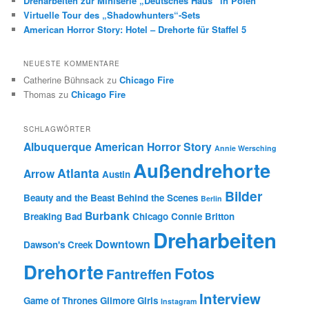
Dreharbeiten zur Miniserie „Deutsches Haus“ in Polen
Virtuelle Tour des „Shadowhunters“-Sets
American Horror Story: Hotel – Drehorte für Staffel 5
NEUESTE KOMMENTARE
Catherine Bühnsack
zu
Chicago Fire
Thomas
zu
Chicago Fire
SCHLAGWÖRTER
Albuquerque
American Horror Story
Annie Wersching
Außendrehorte
Atlanta
Arrow
Austin
Bilder
Beauty and the Beast
Behind the Scenes
Berlin
Burbank
Breaking Bad
Chicago
Connie Britton
Dreharbeiten
Downtown
Dawson's Creek
Drehorte
Fotos
Fantreffen
Interview
Game of Thrones
Gilmore Girls
Instagram