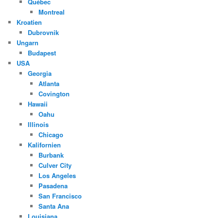
Québec
Montreal
Kroatien
Dubrovnik
Ungarn
Budapest
USA
Georgia
Atlanta
Covington
Hawaii
Oahu
Illinois
Chicago
Kalifornien
Burbank
Culver City
Los Angeles
Pasadena
San Francisco
Santa Ana
Louisiana