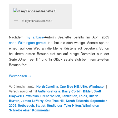
© myFanbase/Jeanette S.
Nachdem
myFanbase
-Autorin Jeanette bereits im April 2005
nach Wilmington gereist
ist, hat sie sich wenige Monate später
erneut auf den Weg an die kleine Küstenstadt begeben. Schon
bei ihrem ersten Besuch traf sie auf einige Darsteller aus der
Serie „One Tree Hill“ und ihr Glück setzte sich bei ihrem zweiten
Besuch fort.
Weiterlesen
→
Veröffentlicht unter
North Carolina
,
One Tree Hill
,
USA
,
Wilmington
|
Verschlagwortet mit
Außendrehorte
,
Barry Corbin
,
Bilder
,
Brett
Claywell
,
Downtown
,
Dreharbeiten
,
Fantreffen
,
Fotos
,
Hilarie
Burton
,
James Lafferty
,
One Tree Hill
,
Sarah Edwards
,
September
2005
,
Setbesuch
,
Statist
,
Studiotour
,
Tyler Hilton
,
Wilmington
|
Schreibe einen Kommentar