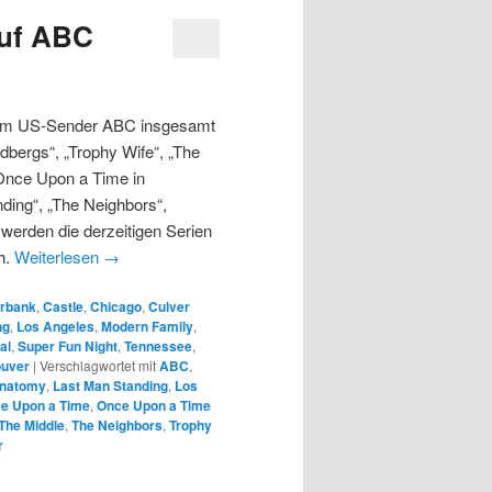
auf ABC
f dem US-Sender ABC insgesamt
dbergs“, „Trophy Wife“, „The
„Once Upon a Time in
ding“, „The Neighbors“,
 werden die derzeitigen Serien
h.
Weiterlesen
→
rbank
,
Castle
,
Chicago
,
Culver
ng
,
Los Angeles
,
Modern Family
,
al
,
Super Fun Night
,
Tennessee
,
uver
|
Verschlagwortet mit
ABC
,
Anatomy
,
Last Man Standing
,
Los
e Upon a Time
,
Once Upon a Time
The Middle
,
The Neighbors
,
Trophy
r