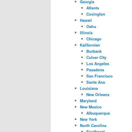
Georgia
Atlanta
Covington
Hawaii
Oahu
Illinois
Chicago
Kalifornien
Burbank
Culver City
Los Angeles
Pasadena
San Francisco
Santa Ana
Louisiana
New Orleans
Maryland
New Mexico
Albuquerque
New York
North Carolina
Southport