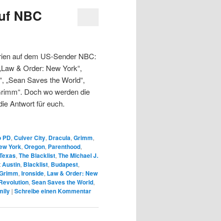
auf NBC
Serien auf dem US-Sender NBC:
 „Law & Order: New York“,
“, „Sean Saves the World“,
„Grimm“. Doch wo werden die
ie Antwort für euch.
o PD
,
Culver City
,
Dracula
,
Grimm
,
ew York
,
Oregon
,
Parenthood
,
Texas
,
The Blacklist
,
The Michael J.
t
Austin
,
Blacklist
,
Budapest
,
Grimm
,
Ironside
,
Law & Order: New
Revolution
,
Sean Saves the World
,
mily
|
Schreibe einen Kommentar