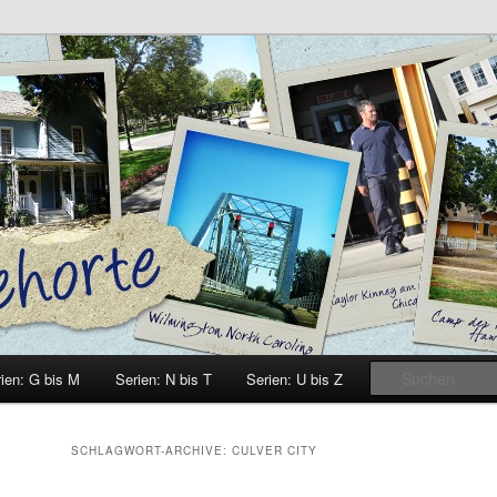
e
ien: G bis M
Serien: N bis T
Serien: U bis Z
SCHLAGWORT-ARCHIVE:
CULVER CITY