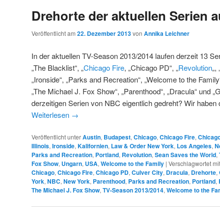
Drehorte der aktuellen Serien 
Veröffentlicht am
22. Dezember 2013
von
Annika Leichner
In der aktuellen TV-Season 2013/2014 laufen derzeit 13 
„The Blacklist“, „
Chicago Fire
, „Chicago PD“, „
Revolution
„,
„Ironside“, „Parks and Recreation“, „Welcome to the Family
„The Michael J. Fox Show“, „Parenthood“, „Dracula“ und 
derzeitigen Serien von NBC eigentlich gedreht? Wir haben d
Weiterlesen
→
Veröffentlicht unter
Austin
,
Budapest
,
Chicago
,
Chicago Fire
,
Chicag
Illinois
,
Ironside
,
Kalifornien
,
Law & Order New York
,
Los Angeles
,
N
Parks and Recreation
,
Portland
,
Revolution
,
Sean Saves the World
,
Fox Show
,
Ungarn
,
USA
,
Welcome to the Family
|
Verschlagwortet mi
Chicago
,
Chicago Fire
,
Chicago PD
,
Culver City
,
Dracula
,
Drehorte
,
York
,
NBC
,
New York
,
Parenthood
,
Parks and Recreation
,
Portland
,
The Michael J. Fox Show
,
TV-Season 2013/2014
,
Welcome to the Fa