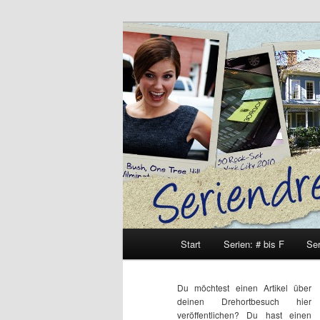
Zum
Zum
Inhalt
sekundären
wechseln
Inhalt
Seriendrehort
wechseln
Hauptmenü
Start
Serien: # bis F
Ser
Du möchtest einen Artikel über
deinen Drehortbesuch hier
veröffentlichen? Du hast einen