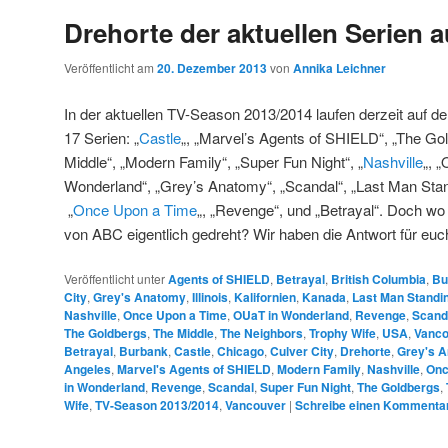
Drehorte der aktuellen Serien 
Veröffentlicht am
20. Dezember 2013
von
Annika Leichner
In der aktuellen TV-Season 2013/2014 laufen derzeit au
17 Serien: „
Castle
„, „Marvel’s Agents of SHIELD“, „The Gol
Middle“, „Modern Family“, „Super Fun Night“, „
Nashville
„, 
Wonderland“, „Grey’s Anatomy“, „Scandal“, „Last Man Stan
„
Once Upon a Time
„, „Revenge“, und „Betrayal“. Doch wo
von ABC eigentlich gedreht? Wir haben die Antwort für euc
Veröffentlicht unter
Agents of SHIELD
,
Betrayal
,
British Columbia
,
Bu
City
,
Grey's Anatomy
,
Illinois
,
Kalifornien
,
Kanada
,
Last Man Standi
Nashville
,
Once Upon a Time
,
OUaT in Wonderland
,
Revenge
,
Scand
The Goldbergs
,
The Middle
,
The Neighbors
,
Trophy Wife
,
USA
,
Vanco
Betrayal
,
Burbank
,
Castle
,
Chicago
,
Culver City
,
Drehorte
,
Grey's 
Angeles
,
Marvel's Agents of SHIELD
,
Modern Family
,
Nashville
,
Onc
in Wonderland
,
Revenge
,
Scandal
,
Super Fun Night
,
The Goldbergs
,
Wife
,
TV-Season 2013/2014
,
Vancouver
|
Schreibe einen Kommenta