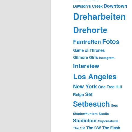
Downtown
Dawson's Creek
Dreharbeiten
Drehorte
Fotos
Fantreffen
Game of Thrones
Gilmore Girls
Instagram
Interview
Los Angeles
New York
One Tree Hill
Set
Reign
Setbesuch
Sets
Shadowhunters
Studio
Studiotour
Supernatural
The CW
The Flash
The 100