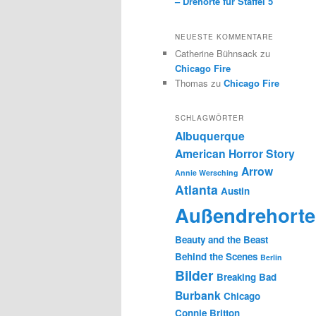
– Drehorte für Staffel 5
NEUESTE KOMMENTARE
Catherine Bühnsack
zu
Chicago Fire
Thomas
zu
Chicago Fire
SCHLAGWÖRTER
Albuquerque
American Horror Story
Arrow
Annie Wersching
Atlanta
Austin
Außendrehorte
Beauty and the Beast
Behind the Scenes
Berlin
Bilder
Breaking Bad
Burbank
Chicago
Connie Britton