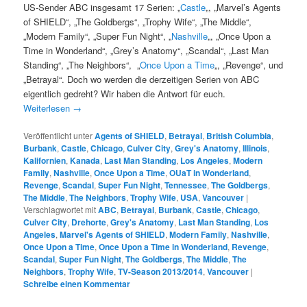
US-Sender ABC insgesamt 17 Serien: „
Castle
„, „Marvel’s Agents
of SHIELD“, „The Goldbergs“, „Trophy Wife“, „The Middle“,
„Modern Family“, „Super Fun Night“, „
Nashville
„, „Once Upon a
Time in Wonderland“, „Grey’s Anatomy“, „Scandal“, „Last Man
Standing“, „The Neighbors“, „
Once Upon a Time
„, „Revenge“, und
„Betrayal“. Doch wo werden die derzeitigen Serien von ABC
eigentlich gedreht? Wir haben die Antwort für euch.
Weiterlesen
→
Veröffentlicht unter
Agents of SHIELD
,
Betrayal
,
British Columbia
,
Burbank
,
Castle
,
Chicago
,
Culver City
,
Grey's Anatomy
,
Illinois
,
Kalifornien
,
Kanada
,
Last Man Standing
,
Los Angeles
,
Modern
Family
,
Nashville
,
Once Upon a Time
,
OUaT in Wonderland
,
Revenge
,
Scandal
,
Super Fun Night
,
Tennessee
,
The Goldbergs
,
The Middle
,
The Neighbors
,
Trophy Wife
,
USA
,
Vancouver
|
Verschlagwortet mit
ABC
,
Betrayal
,
Burbank
,
Castle
,
Chicago
,
Culver City
,
Drehorte
,
Grey's Anatomy
,
Last Man Standing
,
Los
Angeles
,
Marvel's Agents of SHIELD
,
Modern Family
,
Nashville
,
Once Upon a Time
,
Once Upon a Time in Wonderland
,
Revenge
,
Scandal
,
Super Fun Night
,
The Goldbergs
,
The Middle
,
The
Neighbors
,
Trophy Wife
,
TV-Season 2013/2014
,
Vancouver
|
Schreibe einen Kommentar