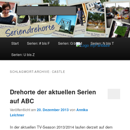
Zum
Zum
Inhalt
sekundären
Suchen
wechseln
Inhalt
wechseln
Seriendrehorte
Hauptmenü
Start
Serien: # bis F
Serien: G bis M
Serien: N bis T
Serien: U bis Z
SCHLAGWORT-ARCHIVE:
CASTLE
Drehorte der aktuellen Serien
auf ABC
Veröffentlicht am
20. Dezember 2013
von
Annika
Leichner
In der aktuellen TV-Season 2013/2014 laufen derzeit auf dem