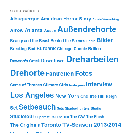
SCHLAGWÖRTER
Albuquerque
American Horror Story
Annie Wersching
Außendrehorte
Atlanta
Arrow
Austin
Bilder
Beauty and the Beast
Behind the Scenes
Berlin
Burbank
Breaking Bad
Chicago
Connie Britton
Dreharbeiten
Downtown
Dawson's Creek
Drehorte
Fotos
Fantreffen
Interview
Game of Thrones
Gilmore Girls
Instagram
Los Angeles
New York
One Tree Hill
Reign
Setbesuch
Set
Sets
Shadowhunters
Studio
Studiotour
The CW
The Flash
Supernatural
The 100
TV-Season 2013/2014
Toronto
The Originals