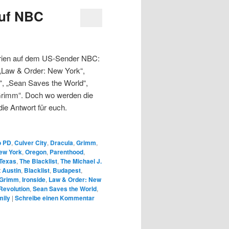
auf NBC
Serien auf dem US-Sender NBC:
 „Law & Order: New York“,
“, „Sean Saves the World“,
„Grimm“. Doch wo werden die
ie Antwort für euch.
o PD
,
Culver City
,
Dracula
,
Grimm
,
ew York
,
Oregon
,
Parenthood
,
Texas
,
The Blacklist
,
The Michael J.
t
Austin
,
Blacklist
,
Budapest
,
Grimm
,
Ironside
,
Law & Order: New
Revolution
,
Sean Saves the World
,
mily
|
Schreibe einen Kommentar