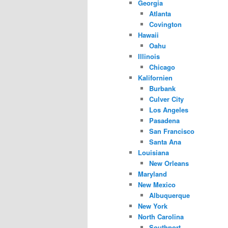
Georgia
Atlanta
Covington
Hawaii
Oahu
Illinois
Chicago
Kalifornien
Burbank
Culver City
Los Angeles
Pasadena
San Francisco
Santa Ana
Louisiana
New Orleans
Maryland
New Mexico
Albuquerque
New York
North Carolina
Southport