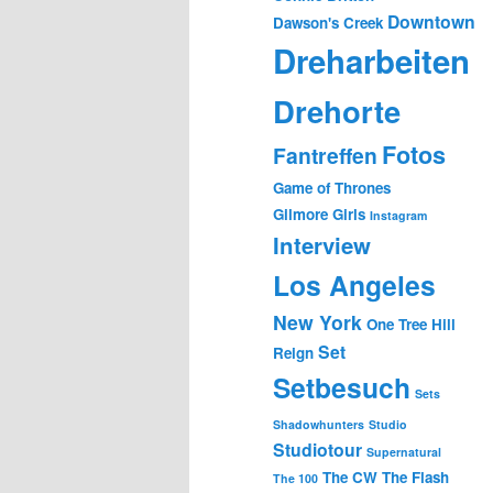
Downtown
Dawson's Creek
Dreharbeiten
Drehorte
Fotos
Fantreffen
Game of Thrones
Gilmore Girls
Instagram
Interview
Los Angeles
New York
One Tree Hill
Set
Reign
Setbesuch
Sets
Shadowhunters
Studio
Studiotour
Supernatural
The CW
The Flash
The 100