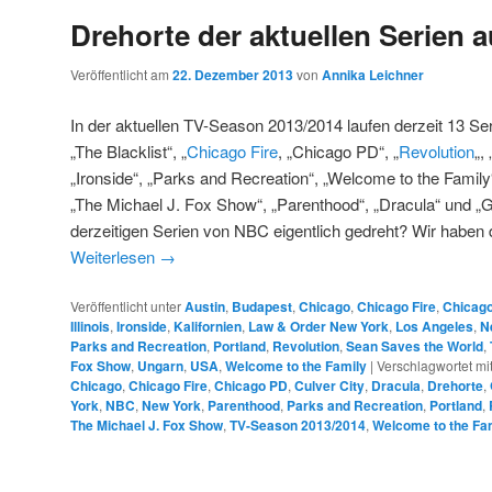
Drehorte der aktuellen Serien 
Veröffentlicht am
22. Dezember 2013
von
Annika Leichner
In der aktuellen TV-Season 2013/2014 laufen derzeit 13 
„The Blacklist“, „
Chicago Fire
, „Chicago PD“, „
Revolution
„,
„Ironside“, „Parks and Recreation“, „Welcome to the Family
„The Michael J. Fox Show“, „Parenthood“, „Dracula“ und 
derzeitigen Serien von NBC eigentlich gedreht? Wir haben d
Weiterlesen
→
Veröffentlicht unter
Austin
,
Budapest
,
Chicago
,
Chicago Fire
,
Chicag
Illinois
,
Ironside
,
Kalifornien
,
Law & Order New York
,
Los Angeles
,
N
Parks and Recreation
,
Portland
,
Revolution
,
Sean Saves the World
,
Fox Show
,
Ungarn
,
USA
,
Welcome to the Family
|
Verschlagwortet mi
Chicago
,
Chicago Fire
,
Chicago PD
,
Culver City
,
Dracula
,
Drehorte
,
York
,
NBC
,
New York
,
Parenthood
,
Parks and Recreation
,
Portland
,
The Michael J. Fox Show
,
TV-Season 2013/2014
,
Welcome to the Fa