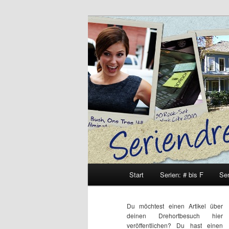
Zum
Zum
Inhalt
sekundären
wechseln
Inhalt
Seriendrehort
wechseln
Hauptmenü
Start
Serien: # bis F
Ser
Du möchtest einen Artikel über
deinen Drehortbesuch hier
veröffentlichen? Du hast einen