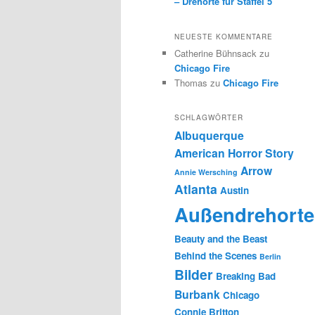
– Drehorte für Staffel 5
NEUESTE KOMMENTARE
Catherine Bühnsack
zu
Chicago Fire
Thomas
zu
Chicago Fire
SCHLAGWÖRTER
Albuquerque
American Horror Story
Arrow
Annie Wersching
Atlanta
Austin
Außendrehorte
Beauty and the Beast
Behind the Scenes
Berlin
Bilder
Breaking Bad
Burbank
Chicago
Connie Britton