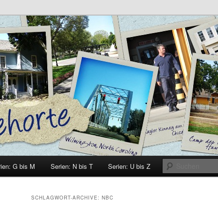
e
ien: G bis M
Serien: N bis T
Serien: U bis Z
SCHLAGWORT-ARCHIVE:
NBC