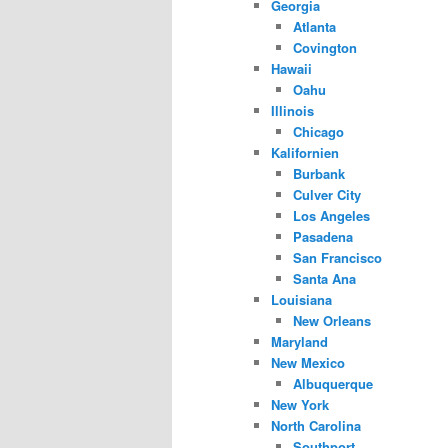
Georgia
Atlanta
Covington
Hawaii
Oahu
Illinois
Chicago
Kalifornien
Burbank
Culver City
Los Angeles
Pasadena
San Francisco
Santa Ana
Louisiana
New Orleans
Maryland
New Mexico
Albuquerque
New York
North Carolina
Southport