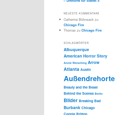
– Drehorte für Staffel 5
NEUESTE KOMMENTARE
Catherine Bühnsack
zu
Chicago Fire
Thomas
zu
Chicago Fire
SCHLAGWÖRTER
Albuquerque
American Horror Story
Arrow
Annie Wersching
Atlanta
Austin
Außendrehorte
Beauty and the Beast
Behind the Scenes
Berlin
Bilder
Breaking Bad
Burbank
Chicago
Connie Britton