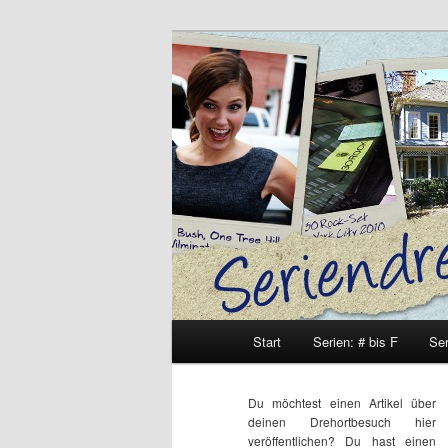
Zum
Inhalt
wechseln
Seriendrehort
Hauptmenü
Start
Serien: # bis F
Ser
Du möchtest einen Artikel über
deinen Drehortbesuch hier
veröffentlichen? Du hast einen