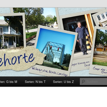
e
ien: G bis M
Serien: N bis T
Serien: U bis Z