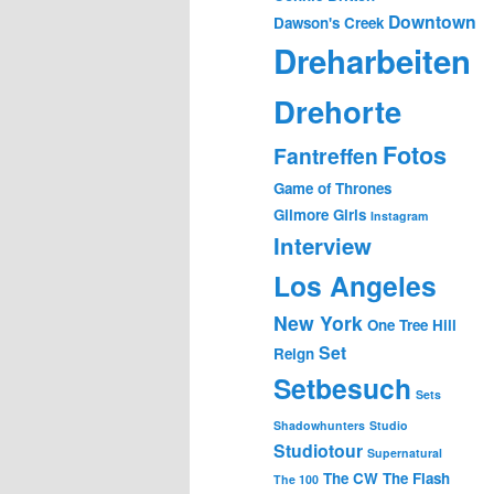
Downtown
Dawson's Creek
Dreharbeiten
Drehorte
Fotos
Fantreffen
Game of Thrones
Gilmore Girls
Instagram
Interview
Los Angeles
New York
One Tree Hill
Set
Reign
Setbesuch
Sets
Shadowhunters
Studio
Studiotour
Supernatural
The CW
The Flash
The 100