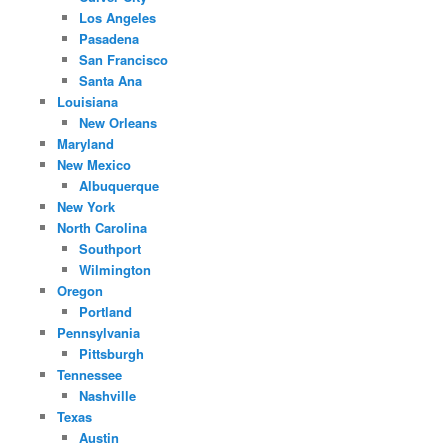
Los Angeles
Pasadena
San Francisco
Santa Ana
Louisiana
New Orleans
Maryland
New Mexico
Albuquerque
New York
North Carolina
Southport
Wilmington
Oregon
Portland
Pennsylvania
Pittsburgh
Tennessee
Nashville
Texas
Austin