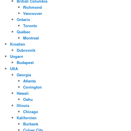
British Columbia
Richmond
Vancouver
Ontario
Toronto
Québec
Montreal
Kroatien
Dubrovnik
Ungarn
Budapest
USA
Georgia
Atlanta
Covington
Hawaii
Oahu
Illinois
Chicago
Kalifornien
Burbank
Culver City