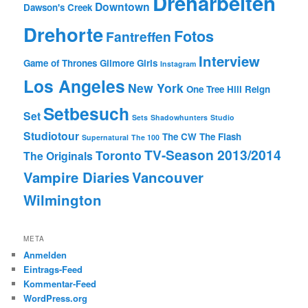
Dreharbeiten
Downtown
Dawson's Creek
Drehorte
Fotos
Fantreffen
Interview
Game of Thrones
Gilmore Girls
Instagram
Los Angeles
New York
One Tree Hill
Reign
Setbesuch
Set
Sets
Shadowhunters
Studio
Studiotour
The CW
The Flash
Supernatural
The 100
TV-Season 2013/2014
Toronto
The Originals
Vampire Diaries
Vancouver
Wilmington
META
Anmelden
Eintrags-Feed
Kommentar-Feed
WordPress.org