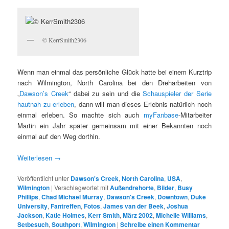
© KerrSmith2306
Wenn man einmal das persönliche Glück hatte bei einem Kurztrip
nach Wilmington, North Carolina bei den Dreharbeiten von
„
Dawson’s Creek
“ dabei zu sein und die
Schauspieler der Serie
hautnah zu erleben
, dann will man dieses Erlebnis natürlich noch
einmal erleben. So machte sich auch
myFanbase
-Mitarbeiter
Martin ein Jahr später gemeinsam mit einer Bekannten noch
einmal auf den Weg dorthin.
Weiterlesen
→
Veröffentlicht unter
Dawson's Creek
,
North Carolina
,
USA
,
Wilmington
|
Verschlagwortet mit
Außendrehorte
,
Bilder
,
Busy
Phillips
,
Chad Michael Murray
,
Dawson's Creek
,
Downtown
,
Duke
University
,
Fantreffen
,
Fotos
,
James van der Beek
,
Joshua
Jackson
,
Katie Holmes
,
Kerr Smith
,
März 2002
,
Michelle Williams
,
Setbesuch
,
Southport
,
Wilmington
|
Schreibe einen Kommentar