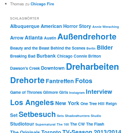
Thomas
zu
Chicago Fire
SCHLAGWÖRTER
Albuquerque
American Horror Story
Annie Wersching
Außendrehorte
Atlanta
Arrow
Austin
Bilder
Beauty and the Beast
Behind the Scenes
Berlin
Burbank
Breaking Bad
Chicago
Connie Britton
Dreharbeiten
Downtown
Dawson's Creek
Drehorte
Fotos
Fantreffen
Interview
Game of Thrones
Gilmore Girls
Instagram
Los Angeles
New York
One Tree Hill
Reign
Setbesuch
Set
Sets
Shadowhunters
Studio
Studiotour
The CW
The Flash
Supernatural
The 100
TV-Season 2013/2014
Toronto
The Originals