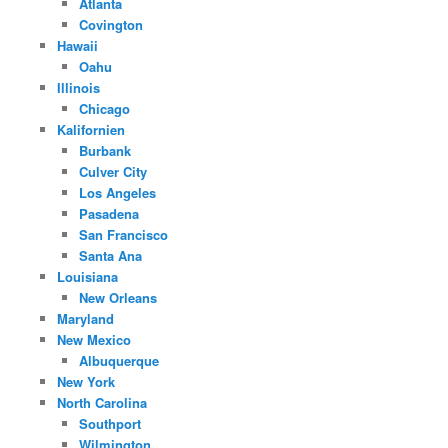
Atlanta
Covington
Hawaii
Oahu
Illinois
Chicago
Kalifornien
Burbank
Culver City
Los Angeles
Pasadena
San Francisco
Santa Ana
Louisiana
New Orleans
Maryland
New Mexico
Albuquerque
New York
North Carolina
Southport
Wilmington