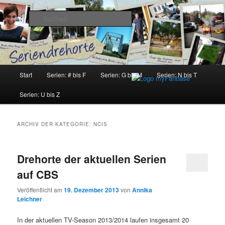
Zum
Zum
Inhalt
sekundären
Suchen
wechseln
Inhalt
wechseln
Seriendrehorte
Hauptmenü
Start
Serien: # bis F
Serien: G bis M
Serien: N bis T
Serien: U bis Z
ARCHIV DER KATEGORIE:
NCIS
Drehorte der aktuellen Serien
auf CBS
Veröffentlicht am
19. Dezember 2013
von
Annika
Leichner
In der aktuellen TV-Season 2013/2014 laufen insgesamt 20