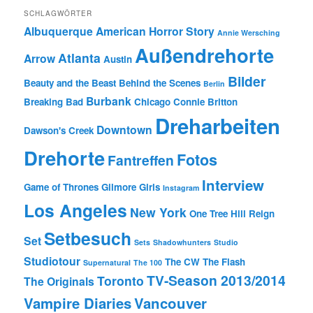
SCHLAGWÖRTER
Albuquerque
American Horror Story
Annie Wersching
Außendrehorte
Atlanta
Arrow
Austin
Bilder
Beauty and the Beast
Behind the Scenes
Berlin
Burbank
Breaking Bad
Chicago
Connie Britton
Dreharbeiten
Downtown
Dawson's Creek
Drehorte
Fotos
Fantreffen
Interview
Game of Thrones
Gilmore Girls
Instagram
Los Angeles
New York
One Tree Hill
Reign
Setbesuch
Set
Sets
Shadowhunters
Studio
Studiotour
The CW
The Flash
Supernatural
The 100
TV-Season 2013/2014
Toronto
The Originals
Vampire Diaries
Vancouver