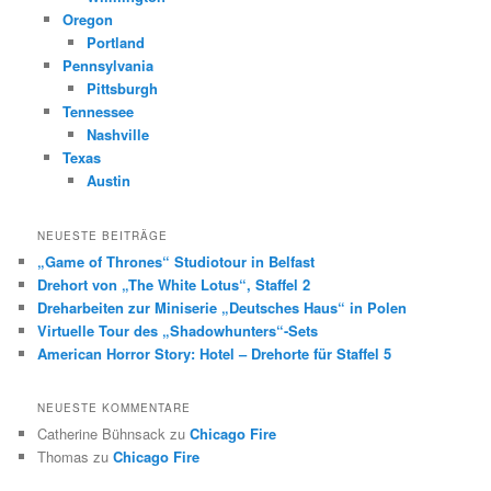
Oregon
Portland
Pennsylvania
Pittsburgh
Tennessee
Nashville
Texas
Austin
NEUESTE BEITRÄGE
„Game of Thrones“ Studiotour in Belfast
Drehort von „The White Lotus“, Staffel 2
Dreharbeiten zur Miniserie „Deutsches Haus“ in Polen
Virtuelle Tour des „Shadowhunters“-Sets
American Horror Story: Hotel – Drehorte für Staffel 5
NEUESTE KOMMENTARE
Catherine Bühnsack
zu
Chicago Fire
Thomas
zu
Chicago Fire