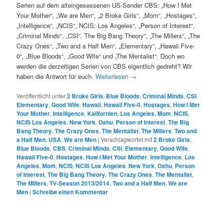
Serien auf dem alteingesessenen US-Sender CBS: „How I Met
Your Mother“, „We are Men“, „2 Broke Girls“, „Mom“, „Hostages“,
„Intelligence“, „NCIS“, NCIS: Los Angeles“, „Person of Interest“,
„Criminal Minds“, „CSI“, The Big Bang Theory“, „The Millers“, „The
Crazy Ones“, „Two and a Half Men“, „Elementary“, „Hawaii Five-
0“, „Blue Bloods“, „Good Wife“ und „The Mentalist“. Doch wo
werden die derzeitigen Serien von CBS eigentlich gedreht? Wir
haben die Antwort für euch.
Weiterlesen
→
Veröffentlicht unter
2 Broke Girls
,
Blue Bloods
,
Criminal Minds
,
CSI
,
Elementary
,
Good Wife
,
Hawaii
,
Hawaii Five-0
,
Hostages
,
How I Met
Your Mother
,
Intelligence
,
Kalifornien
,
Los Angeles
,
Mom
,
NCIS
,
NCIS Los Angeles
,
New York
,
Oahu
,
Person of Interest
,
The Big
Bang Theory
,
The Crazy Ones
,
The Mentalist
,
The Millers
,
Two and
a Half Men
,
USA
,
We are Men
|
Verschlagwortet mit
2 Broke Girls
,
Blue Bloods
,
CBS
,
Criminal Minds
,
CSI
,
Elementary
,
Good Wife
,
Hawaii Five-0
,
Hostages
,
How I Met Your Mother
,
Intelligence
,
Los
Angeles
,
Mom
,
NCIS
,
NCIS Los Angeles
,
New York
,
Oahu
,
Person
of Interest
,
The Big Bang Theory
,
The Crazy Ones
,
The Mentalist
,
The Millers
,
TV-Season 2013/2014
,
Two and a Half Men
,
We are
Men
|
Schreibe einen Kommentar